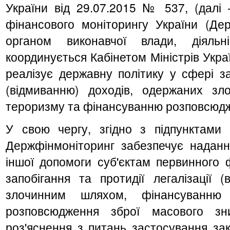
України від 29.07.2015 № 537, (дал
фінансового моніторингу України (Де
органом виконавчої влади, діяльн
координується Кабінетом Міністрів Украї
реалізує державну політику у сфері зап
(відмиванню) доходів, одержаних з
тероризму та фінансуванню розповсюдж
У свою чергу, згідно з підпунктам
Держфінмоніторинг забезпечує надання
іншої допомоги суб'єктам первинного 
запобігання та протидії легалізації 
злочинним шляхом, фінансуванню
розповсюдження зброї масового з
роз'яснення з питань застосування зак