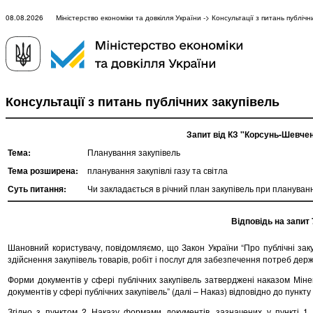
08.08.2026 Міністерство економіки та довкілля України -> Консультації з питань публічни
Консультації з питань публічних закупівель
Запит від КЗ "Корсунь-Шевче
Тема:
Планування закупівель
Тема розширена:
планування закупівлі газу та світла
Суть питання:
Чи закладається в річний план закупівель при плануванні
Відповідь на запит 
Шановний користувачу, повідомляємо, що Закон України “Про публічні закуп
здійснення закупівель товарів, робіт і послуг для забезпечення потреб дер
Форми документів у сфері публічних закупівель затверджені наказом Мі
документів у сфері публічних закупівель” (далі – Наказ) відповідно до пункту
Згідно з пунктом 2 Наказу формами документів, зазначених у пункті 1