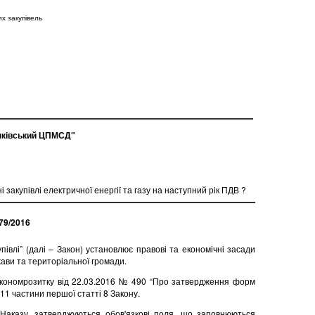
х закупівель
нківський ЦПМСД"
 закупівлі електричної енергії та газу на наступний рік ПДВ ?
79/2016
івлі” (далі – Закон) установлює правові та економічні засади
жави та територіальної громади.
некономрозитку від 22.03.2016 № 490 “Про затвердження форм
 11 частини першої статті 8 Закону.
 Наказу, затверджуються обов'язкові поля, що заповнюються