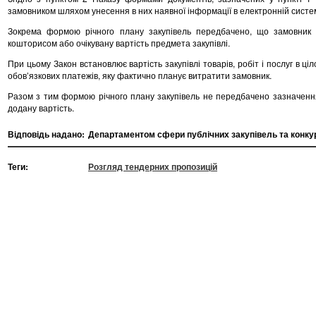
замовником шляхом унесення в них наявної інформації в електронній систем
Зокрема формою річного плану закупівель передбачено, що замовник 
кошторисом або очікувану вартість предмета закупівлі.
При цьому Закон встановлює вартість закупівлі товарів, робіт і послуг в ці
обов’язкових платежів, яку фактично планує витратити замовник.
Разом з тим формою річного плану закупівель не передбачено зазначення
додану вартість.
Відповідь надано:
Департаментом сфери публічних закупівель та конкуре
Теги:
Розгляд тендерних пропозицій