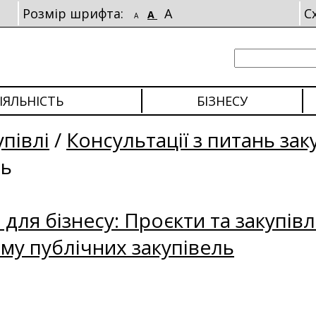
Розмір шрифта:
A
С
A
A
ІЯЛЬНІСТЬ
БІЗНЕСУ
упівлі
/
Консультації з питань зак
ль
для бізнесу: Проєкти та закупівл
му публічних закупівель