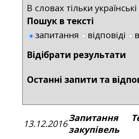
В словах тільки українськ
Пошук в тексті
запитання
відповіді
Bідібрати результати
Останні запити та відпо
Запитання Те
13.12.2016
закупівель