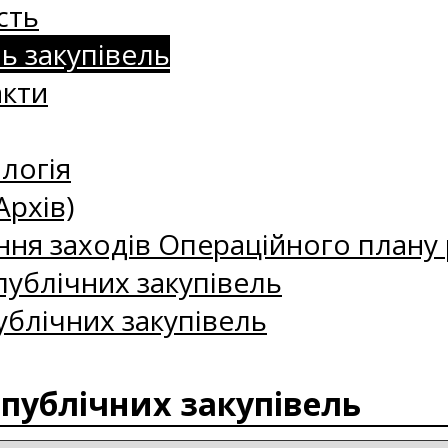
сть
нь закупівель
акти
логія
Архів)
ння заходів Операційного плану р
ублічних закупівель
ублічних закупівель
 публічних закупівель