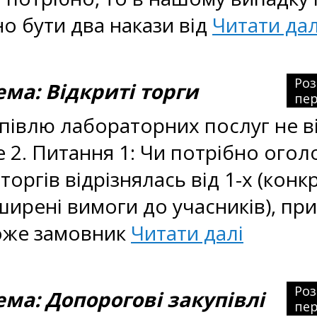
но бути два накази від
Читати дал
Ро
а: Відкриті торги
пер
івлю лабораторних послуг не відб
 2. Питання 1: Чи потрібно огол
оргів відрізнялась від 1-х (конк
ширені вимоги до учасників), при
може замовник
Читати далі
Ро
а: Допорогові закупівлі
пер