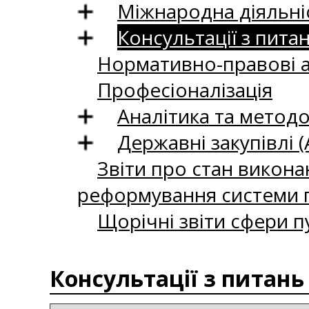
Міжнародна діяльні
Консультації з пита
Нормативно-правові 
Професіоналізація
Аналітика та методо
Державні закупівлі (
Звіти про стан викона
реформування системи п
Щорічні звіти сфери п
Консультації з питань