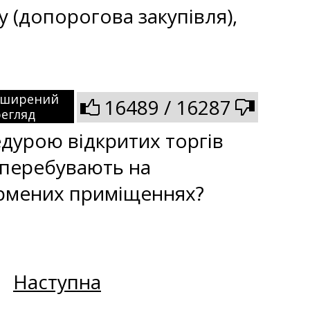
у (допорогова закупівля),
зширений
16489 / 16287
егляд
едурою відкритих торгів
 перебувають на
армених приміщеннях?
Наступна