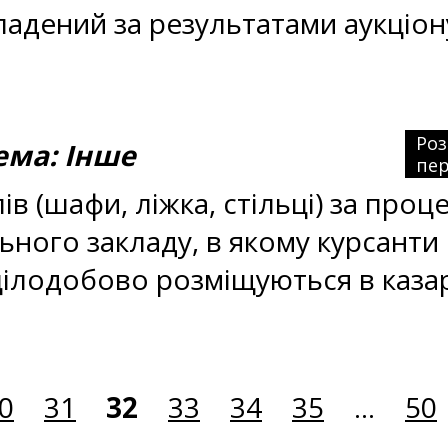
ладений за результатами аукціон
Ро
ма: Інше
пер
в (шафи, ліжка, стільці) за проц
ного закладу, в якому курсанти
цілодобово розміщуються в каз
0
31
32
33
34
35
...
50