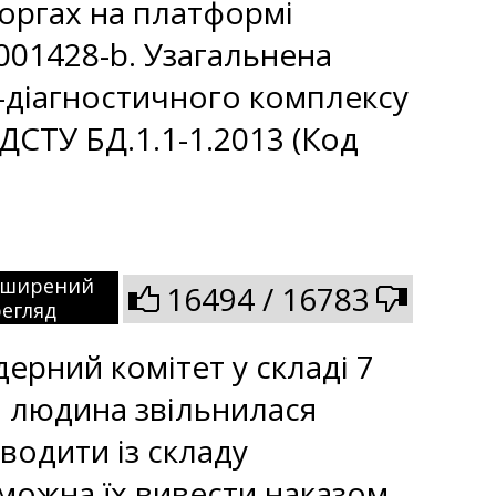
торгах на платформі
-001428-b. Узагальнена
о-діагностичного комплексу
ДСТУ БД.1.1-1.2013 (Код
зширений
16494 / 16783
егляд
ерний комітет у складі 7
а людина звільнилася
иводити із складу
можна їх вивести наказом