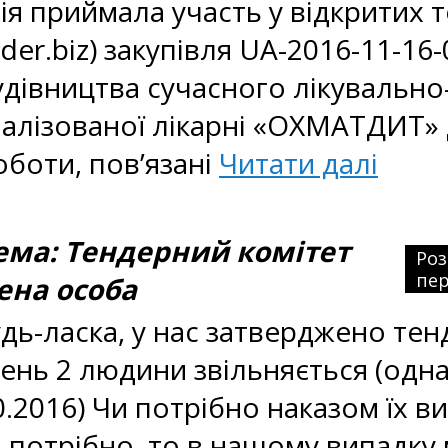
я приймала участь у відкритих 
nder.biz) закупівля UA-2016-11-16
Будівництва сучасного лікувальн
іалізованої лікарні «ОХМАТДИТ» 
оботи, пов’язані
Читати далі
ма: Тендерний комітет
Ро
пер
ена особа
дь-ласка, у нас затверджено тенд
день 2 людини звільняється (одн
0.2016) Чи потрібно наказом їх в
 потрібно, то в нашому випадку 