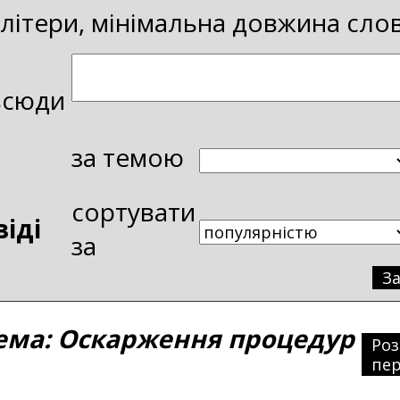
і літери, мінімальна довжина сло
всюди
за темою
сортувати
віді
за
З
ма: Оскарження процедур
Ро
пер