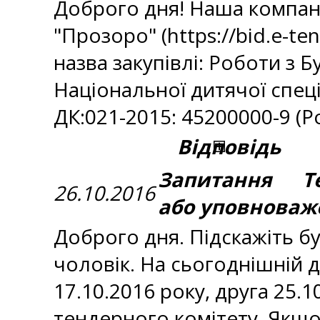
Доброго дня! Наша компані
"Прозоро" (https://bid.e-te
назва закупівлі: Роботи з 
Національної дитячої спец
ДК:021-2015: 45200000-9 (Р
Відповідь
Запитання Те
26.10.2016
або уповноваж
Доброго дня. Підскажіть бу
чоловік. На сьогоднішній 
17.10.2016 року, друга 25.1
тендерного комітету. Якщо