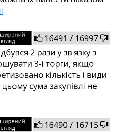
і
зширений
16491 / 16997
егляд
увся 2 рази у зв'язку з
ошувати 3-і торги, якщо
ретизовано кількість і види
 цьому сума закупівлі не
зширений
16490 / 16715
егляд