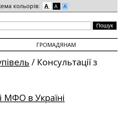
хема кольорів:
A
A
A
ГРОМАДЯНАМ
упівель
/
Консультації з
і МФО в Україні