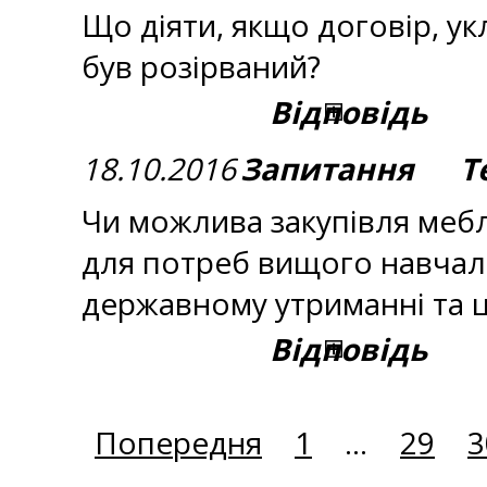
Що діяти, якщо договір, ук
був розірваний?
Відповідь
18.10.2016
Запитання Те
Чи можлива закупівля меблі
для потреб вищого навчаль
державному утриманні та 
Відповідь
Попередня
1
...
29
3