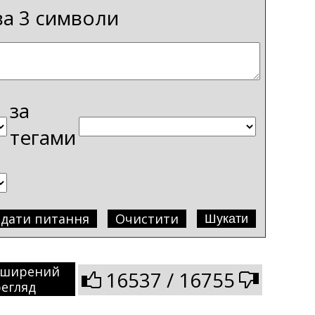
ва 3 символи
за
тегами
адати питання
Очистити
зширений
16537 / 16755
егляд