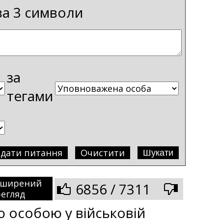
ва 3 символи
за
тегами
адати питання
Очистити
зширений
6856 / 7311
егляд
 особою у військовій