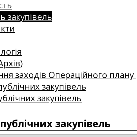
сть
нь закупівель
акти
логія
Архів)
ння заходів Операційного плану р
ублічних закупівель
ублічних закупівель
 публічних закупівель