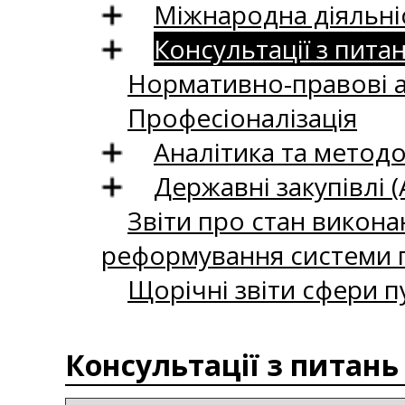
Міжнародна діяльні
Консультації з пита
Нормативно-правові 
Професіоналізація
Аналітика та методо
Державні закупівлі (
Звіти про стан викона
реформування системи п
Щорічні звіти сфери п
Консультації з питань