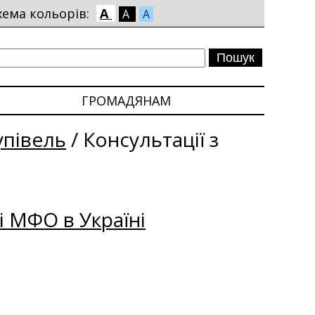
хема кольорів:
A
A
A
ГРОМАДЯНАМ
упівель
/
Консультації з
і МФО в Україні