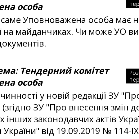
пер
ена особа
 саме Уповноважена особа має на
ї на майданчиках. Чи може УО в
документів.
ма: Тендерний комітет
Ро
пер
ена особа
чинності у новій редакції ЗУ "Про
I (згідно ЗУ "Про внесення змін 
ких інших законодавчих актів Ук
України" від 19.09.2019 № 114-IX