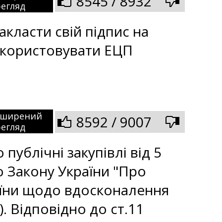
8545 / 8932
егляд
класти свій підпис на
икористовувати ЕЦП
зширений
8592 / 9007
егляд
 публічні закупівлі від 5
до Закону України "Про
раїни щодо вдосконалення
). Відповідно до ст.11