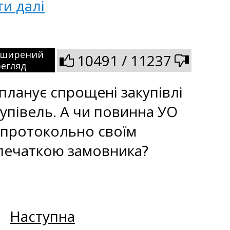
ти далі
зширений
10491 / 11237
егляд
планує спрощені закупівлі
купівель. А чи повинна УО
 протокольно своїм
 печаткою замовника?
Наступна