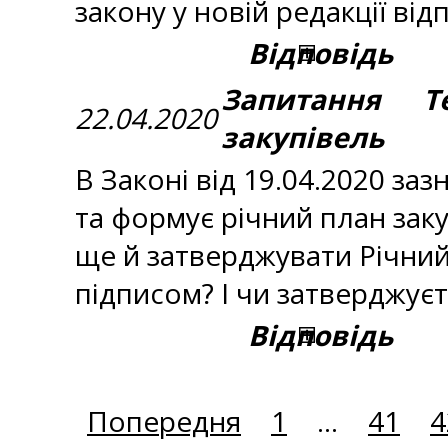
закону у новій редакції ві
Відповідь
Запитання Те
22.04.2020
закупівель
В Законі від 19.04.2020 з
та формує річний план заку
ще й затверджувати Річни
підписом? І чи затверджує
Відповідь
Попередня
1
...
41
4