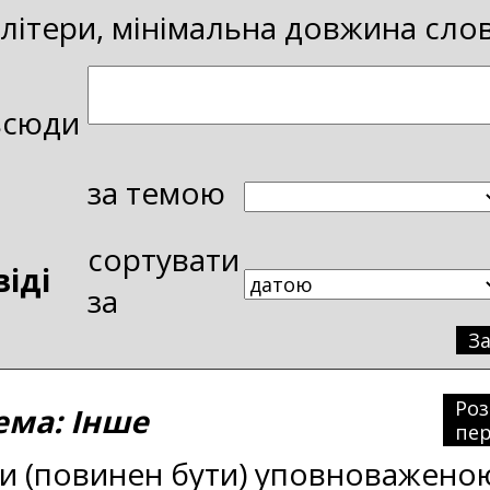
і літери, мінімальна довжина сло
всюди
за темою
сортувати
віді
за
З
Ро
ма: Інше
пер
и (повинен бути) уповноваженою