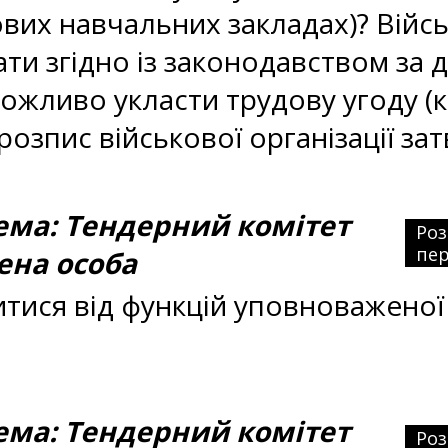
ькових навчальних закладах)? Ві
ти згідно із законодавством за 
жливо укласти трудову угоду (ко
озпис військової організації з
ма: Тендерний комітет
Ро
пер
ена особа
тися від функцій уповноваженої 
ма: Тендерний комітет
Ро