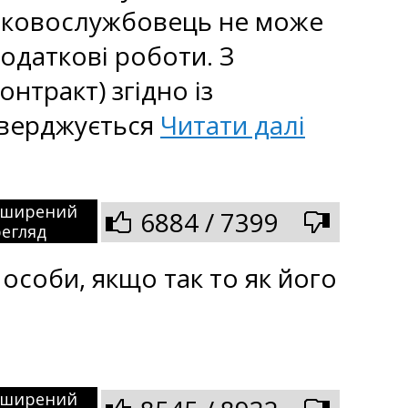
йськовослужбовець не може
додаткові роботи. З
нтракт) згідно із
атверджується
Читати далі
зширений
6884 / 7399
егляд
особи, якщо так то як його
зширений