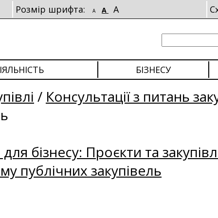
Розмір шрифта:
A
С
A
A
ІЯЛЬНІСТЬ
БІЗНЕСУ
упівлі
/
Консультації з питань зак
ль
для бізнесу: Проєкти та закупівл
му публічних закупівель