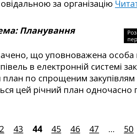
дповідальною за організацію
Чита
ма: Планування
Ро
пер
азначено, що уповноважена особа 
півель в електронній системі за
й план по спрощеним закупівлям
ться цей річний план одночасно
2
43
44
45
46
47
...
50