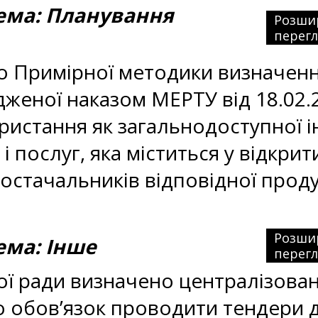
ма: Планування
Розши
перег
о Примірної методики визначення
дженої наказом МЕРТУ від 18.02.
истання як загальнодоступної і
і послуг, яка міститься у відкрити
остачальників відповідної проду
Розши
ма: Інше
перег
ї ради визначено централізован
но обов’язок проводити тендери