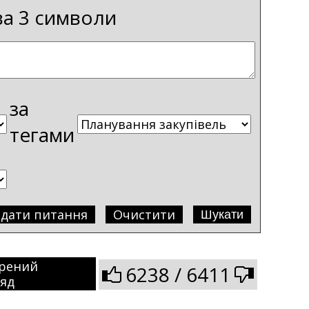
ва 3 символи
за
тегами
адати питання
Очистити
рений
6238 / 6411
ляд