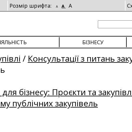
Розмір шрифта:
A
С
A
A
ІЯЛЬНІСТЬ
БІЗНЕСУ
упівлі
/
Консультації з питань зак
ль
для бізнесу: Проєкти та закупівл
му публічних закупівель