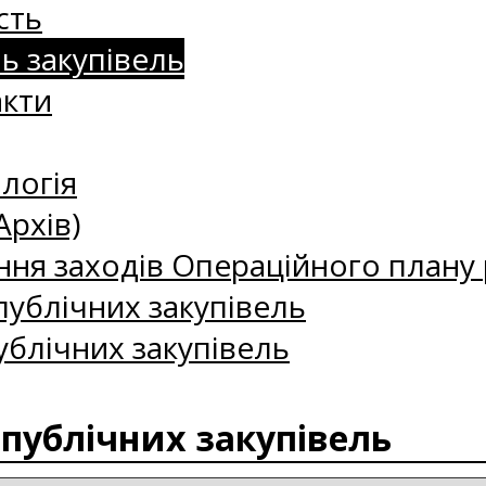
сть
нь закупівель
акти
логія
Архів)
ння заходів Операційного плану р
ублічних закупівель
ублічних закупівель
 публічних закупівель