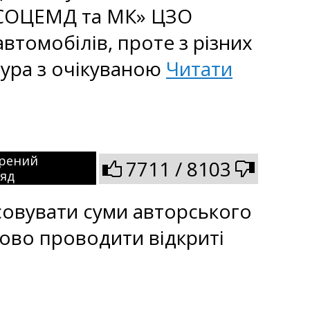
 «СОЦЕМД та МК» ЦЗО
втомобілів, проте з різних
дура з очікуваною
Читати
рений
7711 / 8103
ляд
совувати суми авторського
ково проводити відкриті