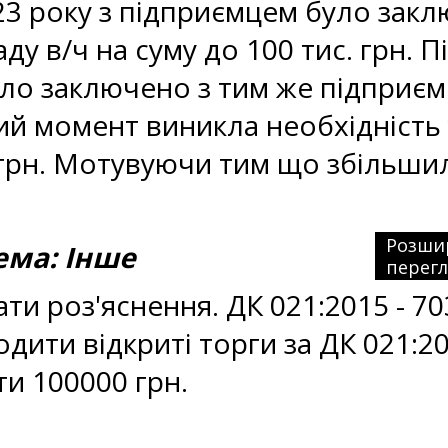
23 року з підприємцем було закл
у в/ч на суму до 100 тис. грн. Пі
уло заключено з тим же підприє
аний момент виникла необхідніст
. грн. Мотувуючи тим що збільш
Розши
ма: Інше
перег
ти роз'яснення. ДК 021:2015 - 7
дити відкриті торги за ДК 021:2
ти 100000 грн.