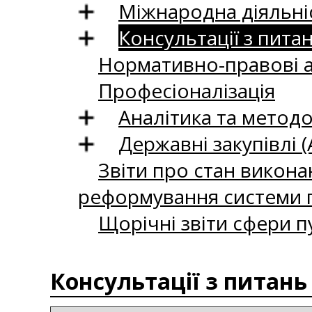
Міжнародна діяльні
Консультації з пита
Нормативно-правові 
Професіоналізація
Аналітика та методо
Державні закупівлі (
Звіти про стан викона
реформування системи п
Щорічні звіти сфери п
Консультації з питань