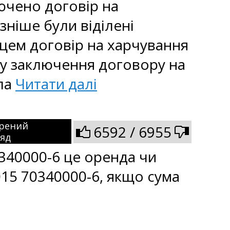
ючено договір на
зніше були віділені
мцем договір на харчування
ь у заключення договору на
ила
Читати далі
рений
6592 / 6955
ляд
0340000-6 це оренда чи
015 70340000-6, якщо сума