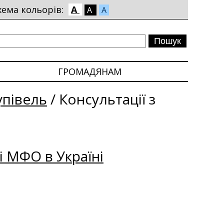
хема кольорів:
A
A
A
ГРОМАДЯНАМ
упівель
/
Консультації з
і МФО в Україні