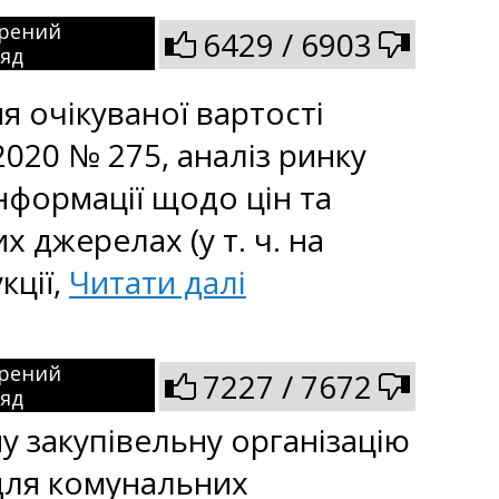
рений
6429 / 6903
ляд
 очікуваної вартості
2020 № 275, аналіз ринку
нформації щодо цін та
х джерелах (у т. ч. на
кції,
Читати далі
рений
7227 / 7672
ляд
у закупівельну організацію
 для комунальних