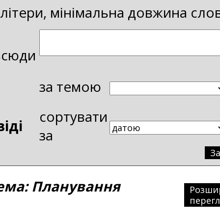
і літери, мінімальна довжина сло
всюди
за темою
сортувати
віді
за
З
ма: Планування
Розши
перег