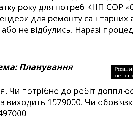
очатку року для потреб КНП СОР
ендери для ремонту санітарних а
 або не відбулись. Наразі проце
ма: Планування
Розши
перег
я. Чи потрібно до робіт допплю
ма виходить 1579000. Чи обов'яз
1497000