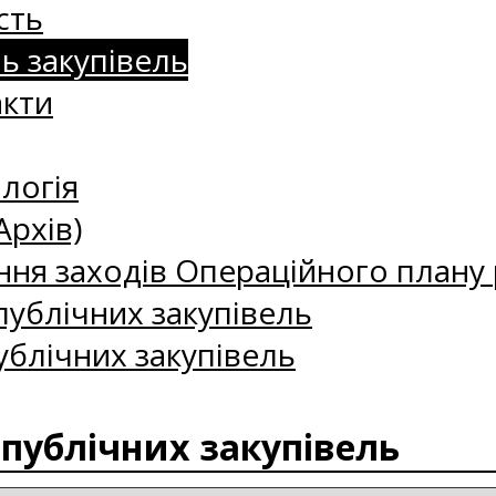
сть
нь закупівель
акти
логія
Архів)
ння заходів Операційного плану р
ублічних закупівель
ублічних закупівель
 публічних закупівель