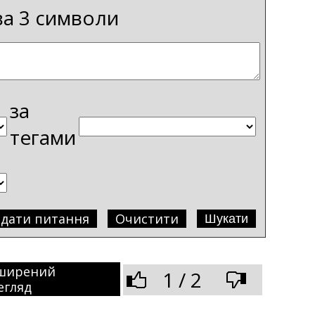
ва 3 символи
за
тегами
адати питання
Очистити
ширений
1 / 2
егляд