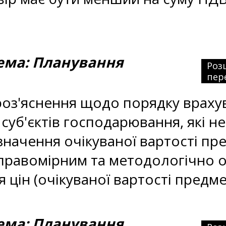
ма: Планування
Роз
пер
роз'яснення щодо порядку враху
суб'єктів господарювання, які н
изначення очікуваної вартості пр
 правомірним та методологічно 
 цін (очікуваної вартості предм
ма: Планування