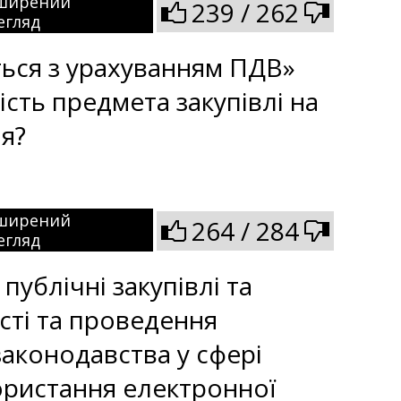
ширений
239 / 262
егляд
ться з урахуванням ПДВ»
сть предмета закупівлі на
я?
ширений
264 / 284
егляд
блічні закупівлі та
сті та проведення
аконодавства у сфері
користання електронної