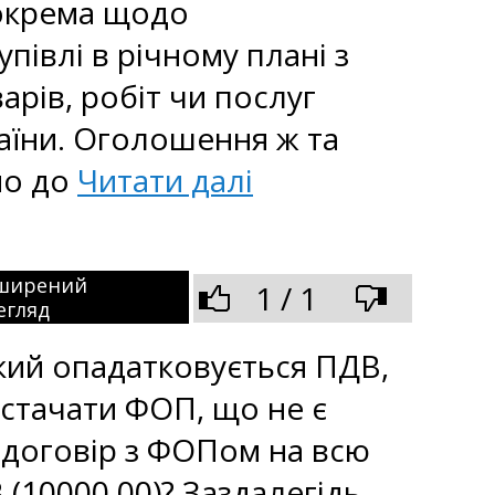
Зокрема щодо
півлі в річному плані з
рів, робіт чи послуг
аїни. Оголошення ж та
мо до
Читати далі
ширений
1 / 1
егляд
який опадатковується ПДВ,
остачати ФОП, що не є
 договір з ФОПом на всю
 (10000.00)? Заздалегідь