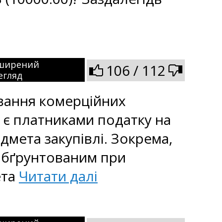
ширений
106 / 112
егляд
вання комерційних
е є платниками податку на
едмета закупівлі. Зокрема,
обґрунтованим при
ета
Читати далі