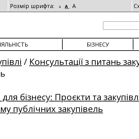
Розмір шрифта:
A
С
A
A
ІЯЛЬНІСТЬ
БІЗНЕСУ
упівлі
/
Консультації з питань зак
ль
для бізнесу: Проєкти та закупівл
му публічних закупівель