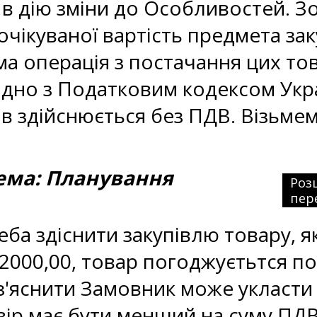
и в дію зміни до Особливостей. 
чікуваної вартість предмета заку
а операція з постачання цих това
ідно з Податковим кодексом Укр
ів здійснюється без ПДВ. Візьме
ма: Планування
Роз
пер
еба здіснити закупівлю товару, 
2000,00, товар погоджуєтьтся п
'яснити Замовник може укласти
вір має бути менший на суму ПДВ