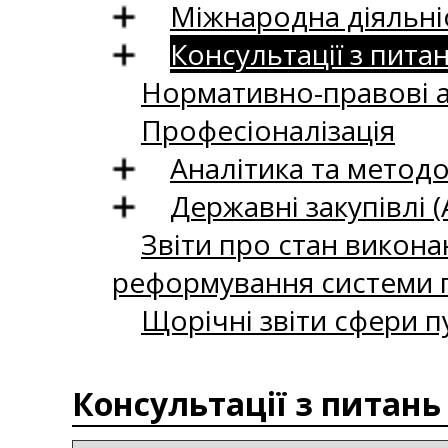
Міжнародна діяльні
Консультації з пита
Нормативно-правові 
Професіоналізація
Аналітика та методо
Державні закупівлі (
Звіти про стан викона
реформування системи п
Щорічні звіти сфери п
Консультації з питань