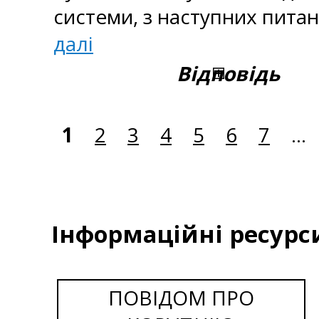
системи, з наступних питан
далі
Відповідь
1
2
3
4
5
6
7
...
Інформаційні ресурс
ПОВІДОМ ПРО