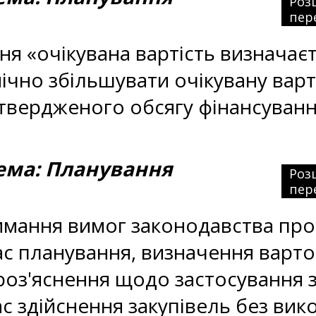
Роз
пер
я «очікувана вартість визначає
ічно збільшувати очікувану варті
твердженого обсягу фінансуванн
ма: Планування
Роз
пер
ння вимог законодавства про пу
с планування, визначення варто
оз'яснення щодо застосування з
ас здійснення закупівель без ви