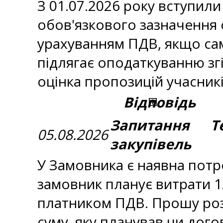
З 01.07.2026 року вступил
обов'язкового зазначення о
урахуванням ПДВ, якщо сам
підлягає оподаткуванню зг
оцінка пропозицій учасник
Відповідь
Запитання Те
05.08.2026
закупівель
У Замовника є наявна потр
замовник планує витрати 1
платником ПДВ. Прошу роз
суму, яку планував чи дого