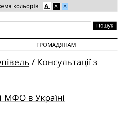
хема кольорів:
A
A
A
ГРОМАДЯНАМ
упівель
/
Консультації з
і МФО в Україні