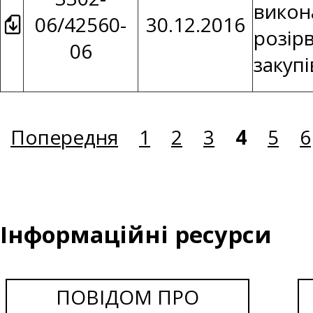
викон
06/42560-
30.12.2016
розір
06
закуп
Попередня
1
2
3
4
5
6
Інформаційні ресурси
ПОВІДОМ ПРО