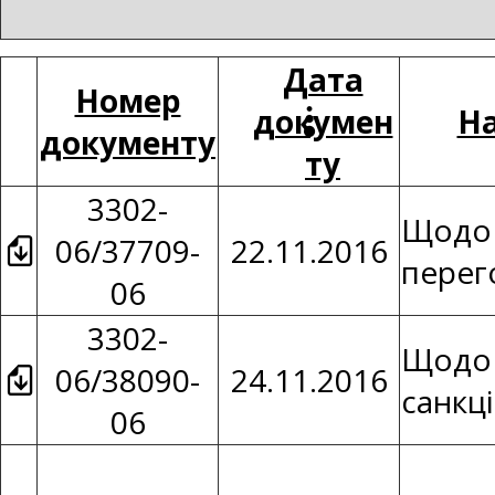
Дата
Номер
докумен
На
документу
ту
3302-
Щодо 
06/37709-
22.11.2016
перег
06
3302-
Щодо 
06/38090-
24.11.2016
санкц
06