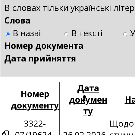
В словах тільки українські літ
Слова
В назві
В тексті
Номер документа
Дата прийняття
Дата
Номер
докумен
На
документу
ту
3322-
Щодо 
07/19624-
26.02.2026
стим