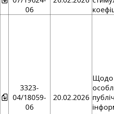
06
коефіц
Щодо 
3323-
особл
04/18059-
20.02.2026
публі
06
інфор