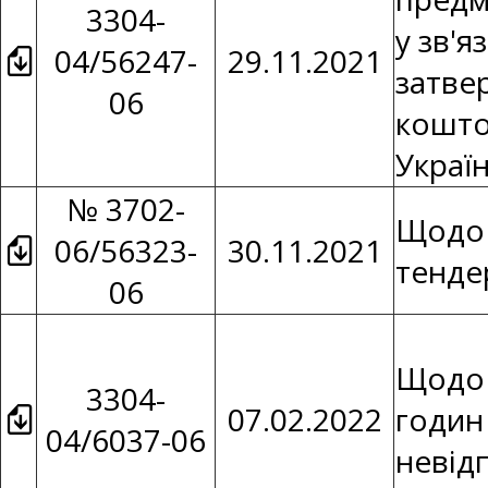
3304-
у зв'я
04/56247-
29.11.2021
затве
06
кошто
Украї
№ 3702-
Щодо 
06/56323-
30.11.2021
тенде
06
Щодо 
3304-
07.02.2022
годин
04/6037-06
невід