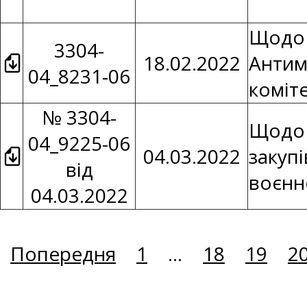
Щодо 
3304-
18.02.2022
Антим
04_8231-06
коміт
№ 3304-
Щодо 
04_9225-06
04.03.2022
закупі
від
воєнн
04.03.2022
Попередня
1
...
18
19
2