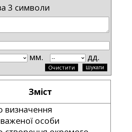
ва 3 символи
мм.
дд.
Очистити
Зміст
о визначення
важеної особи
о створення окремого