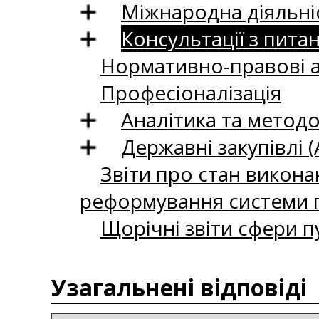
Міжнародна діяльні
Консультації з пита
Нормативно-правові 
Професіоналізація
Аналітика та методо
Державні закупівлі (
Звіти про стан викона
реформування системи п
Щорічні звіти сфери п
Узагальнені відповіді