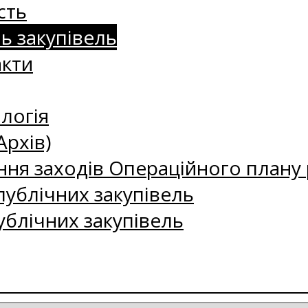
сть
нь закупівель
акти
логія
Архів)
ння заходів Операційного плану р
ублічних закупівель
ублічних закупівель