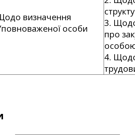
структу
Щодо визначення
3. Щод
Уповноваженої особи
про за
особо
4. Щод
трудов
и