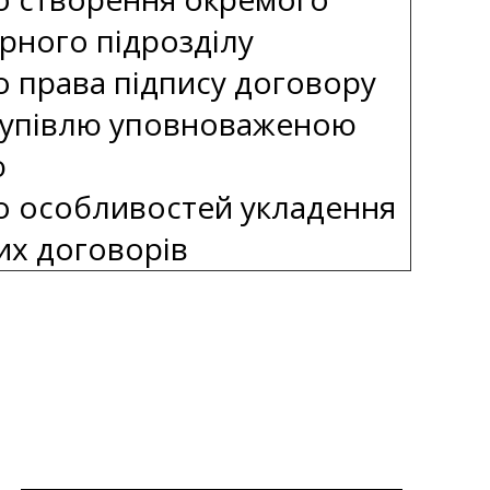
рного підрозділу
о права підпису договору
купівлю уповноваженою
ю
о особливостей укладення
их договорів