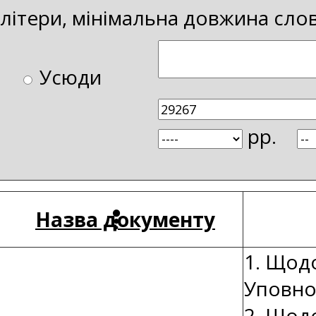
і літери, мінімальна довжина сло
Усюди
рр.
Назва документу
1. Щод
Уповно
2. Щод