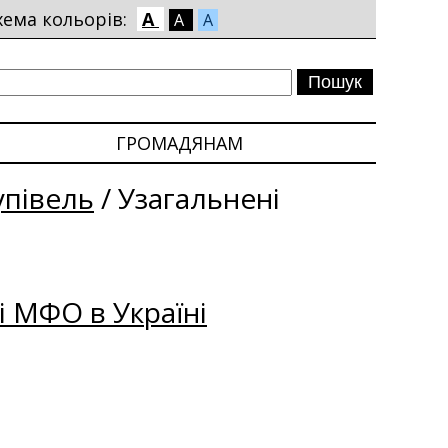
хема кольорів:
A
A
A
ГРОМАДЯНАМ
упівель
/
Узагальнені
і МФО в Україні