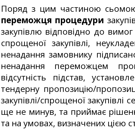
Поряд з цим частиною сьомою
переможця процедури
закупів
закупівлю відповідно до вимо
спрощеної закупівлі, неукла
ненадання замовнику підписан
ненадання переможцем проц
відсутність підстав, установ
тендерну пропозицію/пропозиц
закупівлі/спрощеної закупівлі с
ще не минув, та приймає рішенн
та на умовах, визначених цією с