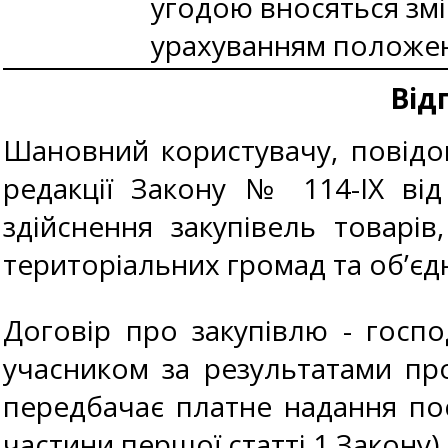
угодою вносяться змі
урахуванням положень 
Від
Шановний користувачу, повідом
редакції Закону № 114-IX від
здійснення закупівель товарі
територіальних громад та об’єд
Договір про закупівлю - госп
учасником за результатами про
передбачає платне надання пос
частини першої статті 1 Закону).