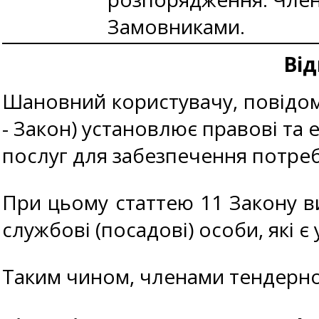
Замовниками.
Від
Шановний користувачу, повідомл
- Закон) установлює правові та е
послуг для забезпечення потреб
При цьому статтею 11 Закону в
службові (посадові) особи, які є
Таким чином, членами тендерно