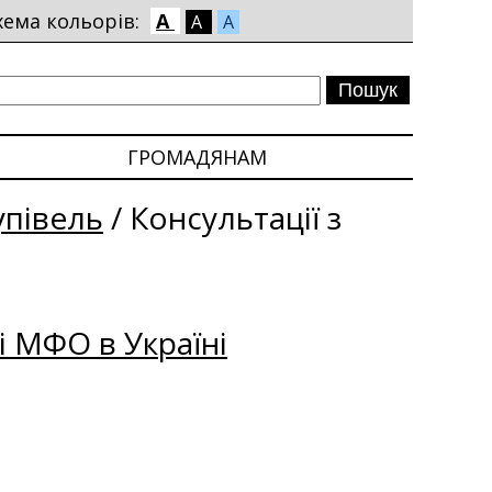
хема кольорів:
A
A
A
ГРОМАДЯНАМ
упівель
/
Консультації з
і МФО в Україні