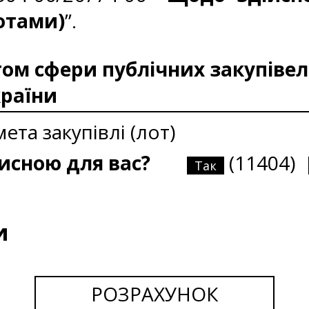
отами)
”.
м сфери публічних закупівель
країни
ета закупівлі (лот)
рисною для вас?
(11404)
Так
и
РОЗРАХУНОК