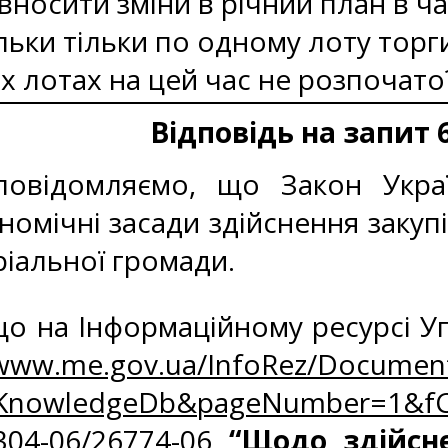
вносити зміни в річний план в 
ільки тільки по одному лоту торги
х лотах на цей час не розпочато
Відповідь на запит 
овідомляємо, що Закон Україн
омічні засади здійснення закупі
іальної громади.
о на Інформаційному ресурсі Уп
/www.me.gov.ua/InfoRez/Document
zKnowledgeDb&pageNumber=1&fC
304-06/26774-06
“Щодо здійсн