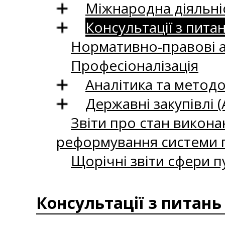
Міжнародна діяльні
Консультації з пита
Нормативно-правові 
Професіоналізація
Аналітика та методо
Державні закупівлі (
Звіти про стан викона
реформування системи п
Щорічні звіти сфери п
Консультації з питань