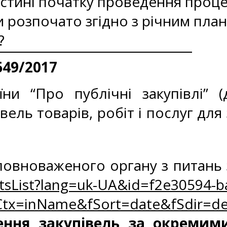
частині початку проведення проц
 розпочато згідно з річним плано
?
649/2017
и “Про публічні закупівлі” (д
вель товарів, робіт і послуг дл
овноваженого органу з питань з
sList?lang=uk-UA&id=f2e30594-ba
tx=inName&fSort=date&fSdir=de
ення закупівель за окремим