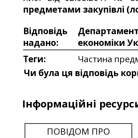
предметами закупівлі (л
Відповідь
Департаменто
надано:
економіки У
Теги:
Частина предм
Чи була ця відповідь ко
Інформаційні ресурс
ПОВІДОМ ПРО