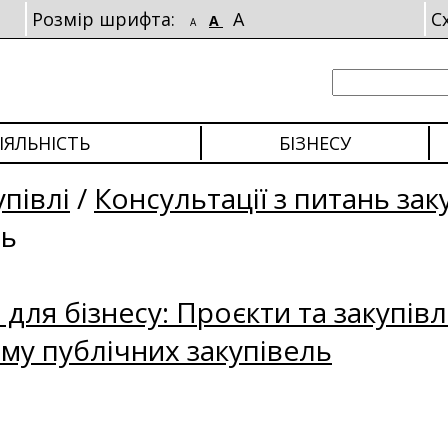
Розмір шрифта:
A
С
A
A
ІЯЛЬНІСТЬ
БІЗНЕСУ
упівлі
/
Консультації з питань зак
ль
для бізнесу: Проєкти та закупівл
му публічних закупівель