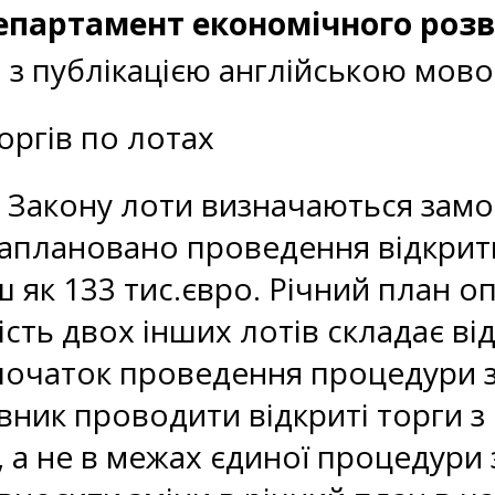
епартамент економічного розв
и з публікацією англійською мов
ргів по лотах
 Закону лоти визначаються замо
плановано проведення відкритих
ш як 133 тис.євро. Річний план
ість двох інших лотів складає від
очаток проведення процедури зак
ник проводити відкриті торги з
 а не в межах єдиної процедури з