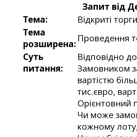
Запит від Д
Тема:
Відкриті торг
Тема
Проведення то
розширена:
Суть
Відповідно до
питання:
Замовником за
вартістю біль
тис.євро, варт
Орієнтовний п
Чи може замов
кожному лоту,