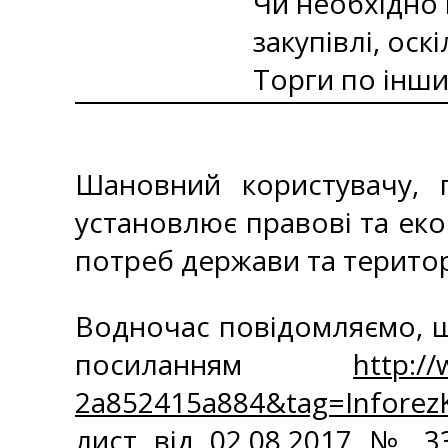
Чи необхідно 
закупівлі, оск
Торги по інши
Шановний користувачу, п
установлює правові та екон
потреб держави та територ
Водночас повідомляємо, щ
посиланням
http:/
2a852415a884&tag=Infore
лист від 02.08.2017 № 3