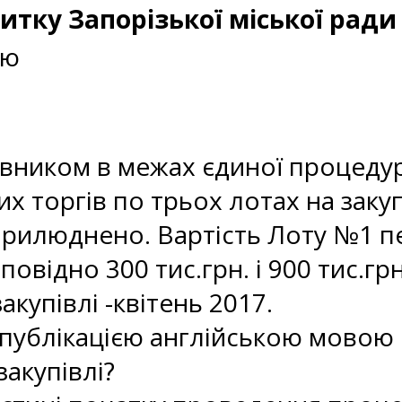
итку Запорізької міської ради
ою
вником в межах єдиної процедури
 торгів по трьох лотах на заку
 оприлюднено. Вартість Лоту №1 
повідно 300 тис.грн. і 900 тис.грн
упівлі -квітень 2017.
 публікацією англійською мовою
акупівлі?