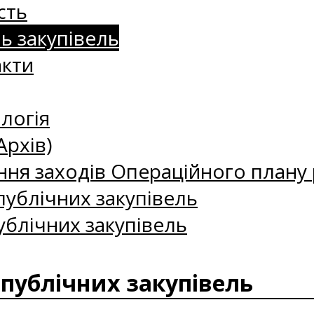
сть
нь закупівель
акти
логія
Архів)
ння заходів Операційного плану р
ублічних закупівель
ублічних закупівель
 публічних закупівель