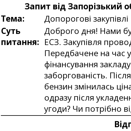
Запит від Запорізький 
Тема:
Допорогові закупівлі
Суть
Доброго дня! Нами б
питання:
ЕСЗ. Закупівля пров
Передбачене на час 
фінансування закладу
заборгованість. Післ
бензин змінилась ціна
одразу після укладен
угоди? Чи потрібно в
Від