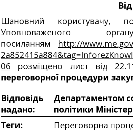
Від
Шановний користувачу, п
Уповноваженого о
посиланням
http://www.me.gov
2a852415a884&tag=InforezKno
06
розміщено лист від 22.1
переговорної процедури закуп
Відповідь
Департаментом сф
надано:
політики Міністе
Теги:
Переговорна проце