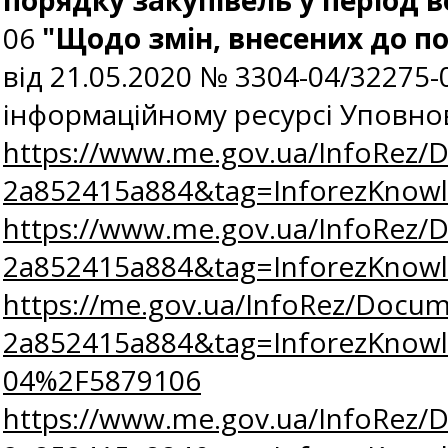
порядку закупівель у період в
06
"Щодо змін, внесених до по
від
21.05.2020 № 3304-04/32275
інформаційному ресурсі Уповно
https://www.me.gov.ua/InfoRez/
2a852415a884&tag=InforezKno
https://www.me.gov.ua/InfoRez/
2a852415a884&tag=InforezKno
https://me.gov.ua/InfoRez/Docum
2a852415a884&tag=InforezKno
04%2F5879106
https://www.me.gov.ua/InfoRez/