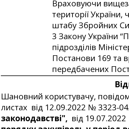
Враховуючи вищеза
території України,
штабу Збройних Сил
3 Закону України “Пр
підрозділів Міністе
Постанови 169 та в
передбачених Пос
Від
Шановний користувачу, повідом
листах від 12.09.2022 № 3323-0
законодавстві",
від 19.07.202