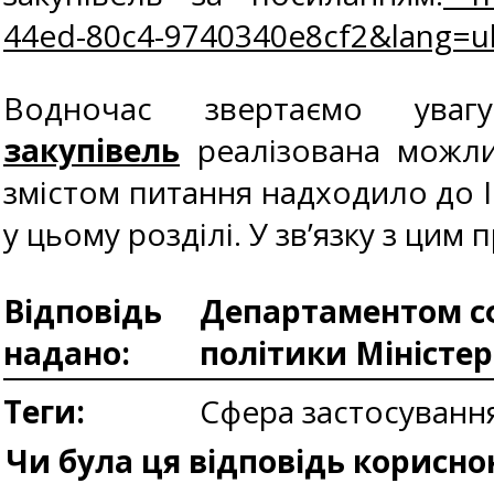
44ed-80c4-9740340e8cf2&lang=u
Водночас звертаємо ув
закупівель
реалізована можлив
змістом питання надходило до І
у цьому розділі. У зв’язку з ц
Відповідь
Департаментом сф
надано:
політики Міністе
Теги:
Сфера застосуванн
Чи була ця відповідь корисно