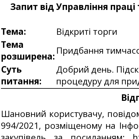
Запит від Управління праці
Тема:
Відкриті торги
Тема
Придбання тимчас
розширена:
Суть
Добрий день. Підск
питання:
процедуру для при
Від
Шановний користувачу, повідом
994/2021, розміщеному на Інф
закупівель за посиланням:
htt