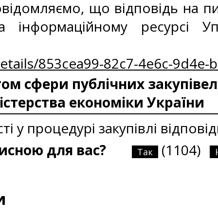
відомляємо, що відповідь на пи
а інформаційному ресурсі У
Details/853cea99-82c7-4e6c-9d4e
м сфери публічних закупівел
істерства економіки України
ті у процедурі закупівлі відповід
рисною для вас?
(1104)
Так
и