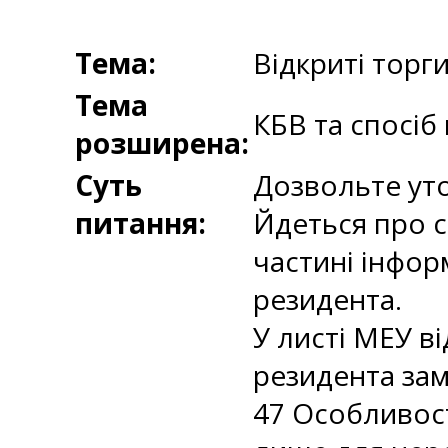
Тема:
Відкриті торг
Тема
КБВ та спосіб
розширена:
Суть
Дозвольте уто
питання:
Йдеться про с
частині інфор
резидента.
У листі МЕУ в
резидента зам
47 Особливост