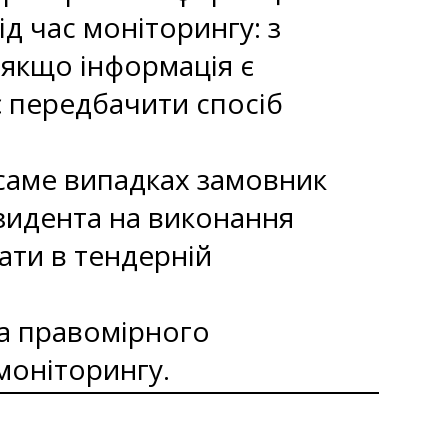
д час моніторингу: з
якщо інформація є
є передбачити спосіб
 саме випадках замовник
зидента на виконання
чати в тендерній
та правомірного
 моніторингу.