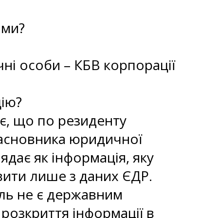
ами?
чні особи – КБВ корпорації
цію?
є, що по резиденту
засновника юридичної
ядає як інформація, яку
ити лише з даних ЄДР.
ель не є державним
розкриття інформації в