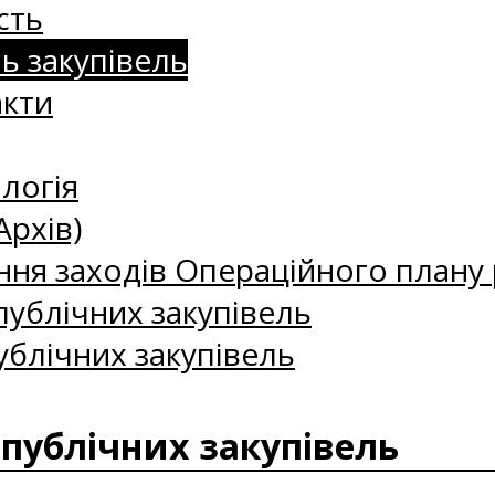
сть
нь закупівель
акти
логія
Архів)
ння заходів Операційного плану р
ублічних закупівель
ублічних закупівель
 публічних закупівель