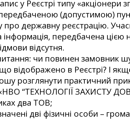
апис у Реєстрі типу «акціонери з
передбаченою (допустимою) пун
ну про державну реєстрацію. Учас
на інформація, передбачена ціє
ідмови відсутня.
питання: чи повинен замовник ш
що відображено в Реєстрі? І якщо
ошу розглянути практичний при
НВО “ТЕХНОЛОГІЇ ЗАХИСТУ ДОВК
иках два ТОВ;
азначені дві фізичні особи – гром