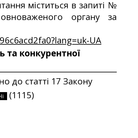
тання міститься в запиті №
повноваженого органу за
-b96c6acd2fa0?lang=uk-UA
ь та конкурентної
но до статті 17 Закону
(1115)
Ні