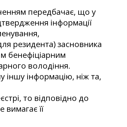
ченням передбачає, що у
ідтвердження інформації
менування,
для резидента) засновника
им бенефіціарним
іарного володіння.
 іншу інформацію, ніж та,
стрі, то відповідно до
е вимагає її