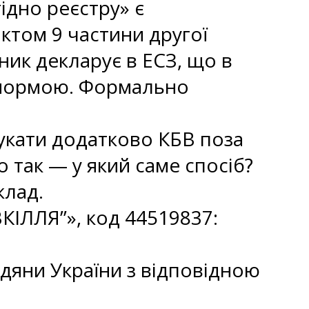
гідно реєстру» є
ктом 9 частини другої
ник декларує в ЕСЗ, що в
ю нормою. Формально
укати додатково КБВ поза
 так — у який саме спосіб?
клад.
ІЛЛЯ”», код 44519837:
адяни України з відповідною