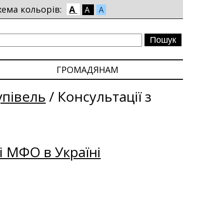
хема кольорів:
A
A
A
ГРОМАДЯНАМ
упівель
/
Консультації з
і МФО в Україні