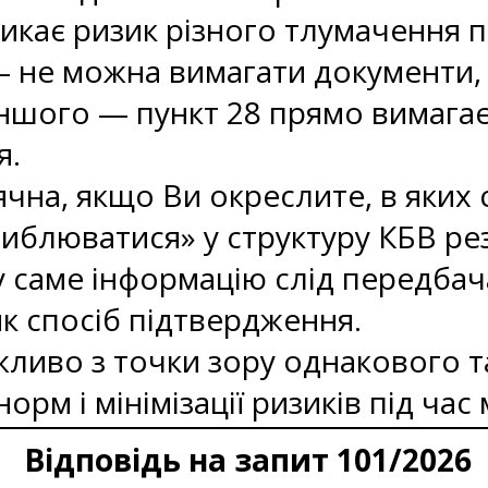
икає ризик різного тлумачення пі
 не можна вимагати документи, 
іншого — пункт 28 прямо вимага
я.
чна, якщо Ви окреслите, в яких
иблюватися» у структуру КБВ ре
яку саме інформацію слід передба
як спосіб підтвердження.
жливо з точки зору однакового 
орм і мінімізації ризиків під час
Відповідь на запит 101/2026