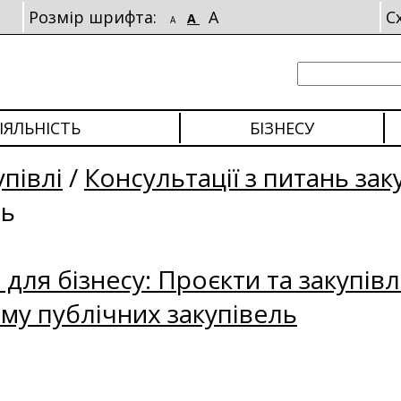
Розмір шрифта:
A
С
A
A
ІЯЛЬНІСТЬ
БІЗНЕСУ
упівлі
/
Консультації з питань зак
ль
для бізнесу: Проєкти та закупівл
му публічних закупівель