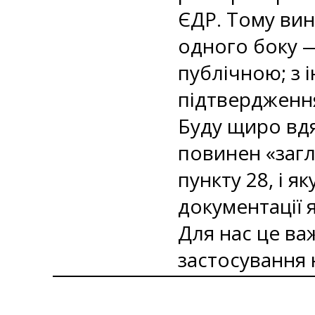
ЄДР. Тому вин
одного боку —
публічною; з 
підтвердженн
Буду щиро вдя
повинен «загл
пункту 28, і 
документації 
Для нас це ва
застосування н