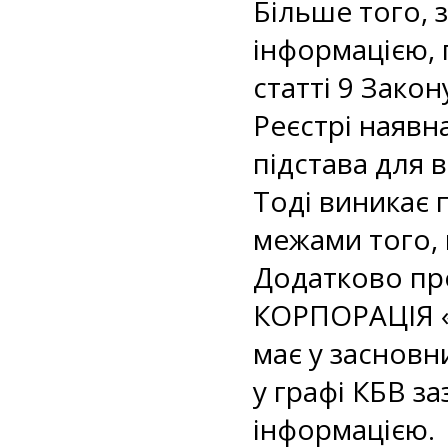
Більше того, з
інформацією, 
статті 9 Зако
Реєстрі наяв
підстава для в
Тоді виникає 
межами того, 
Додатково пр
КОРПОРАЦІЯ «
має у засновн
у графі КБВ з
інформацією.