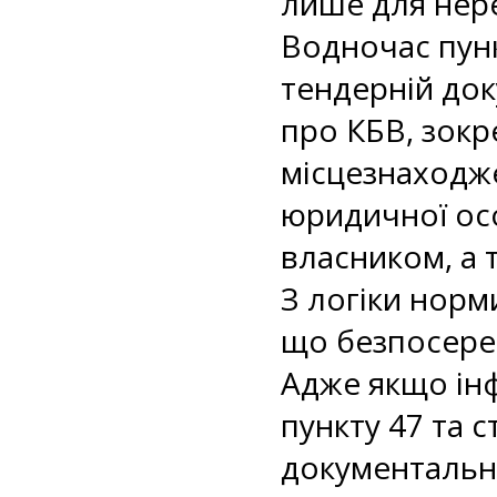
лише для нере
Водночас пун
тендерній док
про КБВ, зокр
місцезнаходже
юридичної осо
власником, а 
З логіки норм
що безпосере
Адже якщо інф
пункту 47 та с
документальн