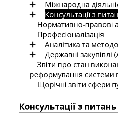
Міжнародна діяльні
Консультації з пита
Нормативно-правові 
Професіоналізація
Аналітика та методо
Державні закупівлі (
Звіти про стан викона
реформування системи п
Щорічні звіти сфери п
Консультації з питань