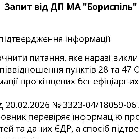
Запит від ДП МА "Бориспіль"
и
 підтвердження інформації
чнити питання, яке наразі викли
піввідношення пунктів 28 та 47
мації про кінцевих бенефіціарних
ід 20.02.2026 № 3323-04/18059-0
овник перевіряє інформацію про
ей та даних ЄДР, а спосіб підт