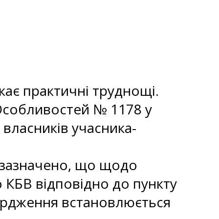
кає практичні труднощі.
 Особливостей № 1178 у
 власників учасника-
6 зазначено, що щодо
 КБВ відповідно до пункту
вердження встановлюється