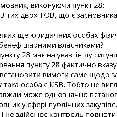
мовник, виконуючи пункт 28:
В тих двох ТОВ, що є засновник
в яких ще юридичних особах фізи
 бенефіціарними власниками?
ункту 28 має на увазі іншу ситуа
вання пункту 28 фактично вказу
 встановити вимоги саме щодо 
 така особа є КБВ. Тобто це вигл
завжди може однозначно встанов
вник у сфері публічних закупів
і не здійснює контроль повноти 