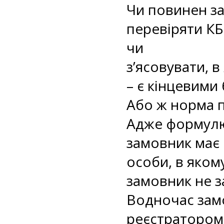
Чи повинен за
перевіряти КБ
чи
з’ясовувати, 
– є кінцевими
Або ж норма п
Адже формулю
замовник має
особи, в якому
замовник не 
Водночас замо
реєстратором 