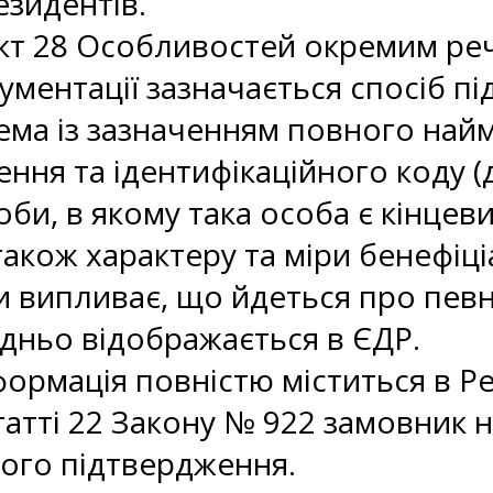
зидентів.
кт 28 Особливостей окремим ре
ументації зазначається спосіб п
ема із зазначенням повного най
ння та ідентифікаційного коду (
би, в якому така особа є кінцев
також характеру та міри бенефіц
и випливає, що йдеться про певну
дньо відображається в ЄДР.
ормація повністю міститься в Реє
татті 22 Закону № 922 замовник н
ого підтвердження.