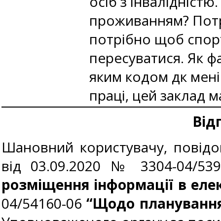
осіб з інвалідністю
проживанням? Потр
потрібно щоб спорт
пересуватися. Як ф
яким кодом дк мені
праці, цей заклад 
Від
Шановний користувачу, повідо
від
03.09.2020 № 3304-04/53
розміщення інформації в елек
04/54160-06
“Щодо планування