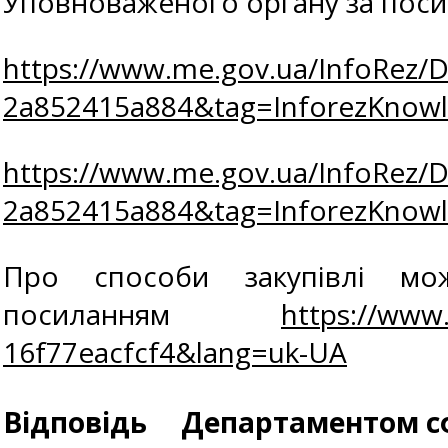
Уповноваженого органу за пос
https://www.me.gov.ua/InfoRez/
2a852415a884&tag=InforezKno
https://www.me.gov.ua/InfoRez/
2a852415a884&tag=InforezKno
Про способи закупівлі м
посиланням
https://www
16f77eacfcf4&lang=uk-UA
Відповідь
Департаментом сф