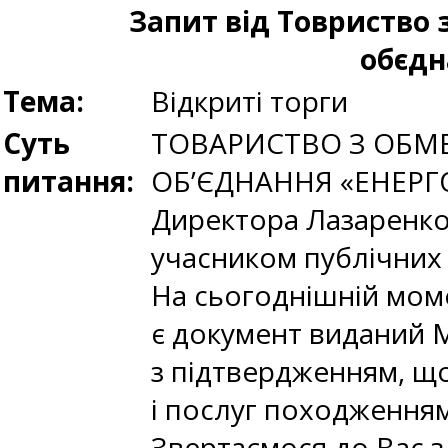
Запит від Товриство
обєдн
Тема:
Відкриті торги
Суть
ТОВАРИСТВО З ОБМ
питання:
ОБ’ЄДНАННЯ «ЕНЕРГО
Директора Лазаренко
учасником публічних 
На сьогоднішній мом
є документ виданий М
з підтвердженням, щ
і послуг походженням
Звертаємося до Вас 