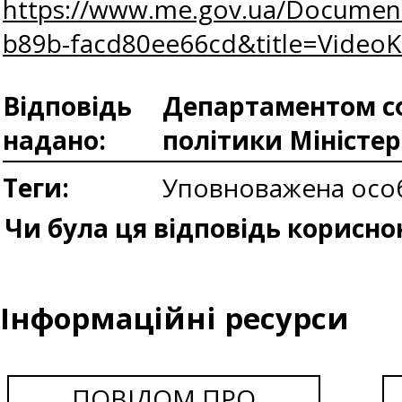
https://www.me.gov.ua/Documen
b89b-facd80ee66cd&title=VideoKu
Відповідь
Департаментом сф
надано:
політики Міністе
Теги:
Уповноважена осо
Чи була ця відповідь корисно
Інформаційні ресурси
ПОВІДОМ ПРО