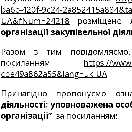
ba6c-420f-9c24-2a852415a884&t
UA&fNum=24218
розміщено л
організації закупівельної дія
Разом з тим повідомляємо,
посиланням
https://www
cbe49a862a55&lang=uk-UA
Принагідно пропонуємо о
діяльності: уповноважена осо
організації”
за посиланням: