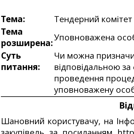
Тема:
Тендерний комітет
Тема
Уповноважена особа
розширена:
Суть
Чи можна призначи
питання:
відповідальною за 
проведення процеду
уповноважену осо
Від
Шановний користувачу, на Інф
закупівель за посиланням
htt