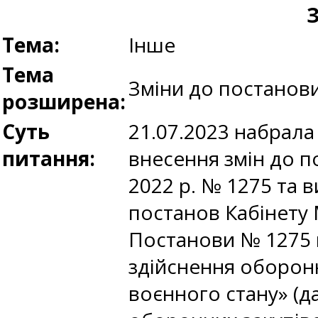
З
Тема:
Інше
Тема
Зміни до постанов
розширена:
Суть
21.07.2023 набрала
питання:
внесення змін до п
2022 р. № 1275 та 
постанов Кабінету М
Постанови № 1275 
здійснення оборонн
воєнного стану» (д