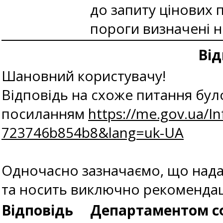
до запиту цінових 
пороги визначені 
Від
Шановний користувачу!
Відповідь на схоже питання бул
посиланням
https://me.gov.ua/I
723746b854b8&lang=uk-UA
Одночасно зазначаємо, що нада
та носить виключно рекомендац
Відповідь
Департаментом сф