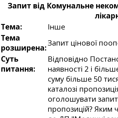
Запит від Комунальне неком
лікар
Тема:
Інше
Тема
Запит цінової пооп
розширена:
Суть
Відповідно Постано
питання:
наявності 2 і більш
суму більше 50 тися
каталозі пропозиц
оголошувати запито
пропозицій? Яким ч