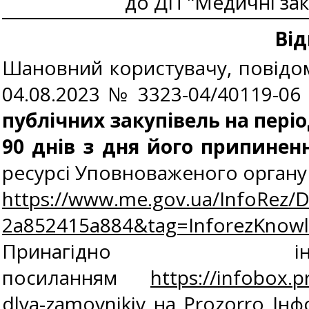
до ДП "Медичні заку
Від
Шановний користувачу, повідомл
04.08.2023 № 3323-04/40119-06
публічних закупівель на пері
90 днів з дня його припинен
ресурсі Уповноваженого органу
https://www.me.gov.ua/InfoRez/
2a852415a884&tag=InforezKno
Принагідно
посиланням
https://infobox.p
dlya-zamovnikiv
на Prozorro Інф