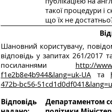
публікацією на англ
такої процедури і 
що їх не достатньо
Від
Шановний користувачу, повідо
відповідь у запитах 261/2017 т
посиланнями
http://www
f1e2b8e4b944&lang=uk-UA
та
472b-bc56-51cd1d0df041&lang=
Відповідь
Департаментом сф
надано:
політики Міністе