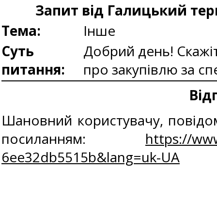
Запит від Галицький тер
Тема:
Інше
Суть
Добрий день! Скажіт
питання:
про закупівлю за сп
Від
Шановний користувачу, повідом
посиланням:
https://ww
6ee32db5515b&lang=uk-UA