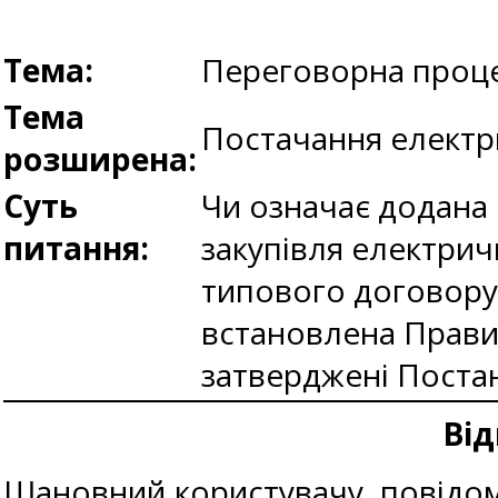
Тема:
Переговорна проце
Тема
Постачання електри
розширена:
Суть
Чи означає додана 
питання:
закупівля електрич
типового договору 
встановлена Прави
затверджені Постан
Від
Шановний користувачу, повідомл