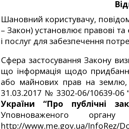
Від
Шановний користувачу, повідомл
– Закон) установлює правові та 
і послуг для забезпечення потр
Сфера застосування Закону виз
що інформація щодо придбання
або майнових прав на землю, 
31.03.2017 № 3302-06/10639-06 
України “Про публічні заку
Уповноваженого орган
http://www.me.gov.ua/InfoRez/D