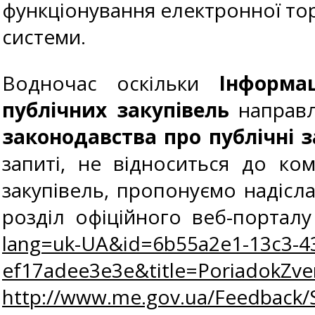
функціонування електронної тор
системи.
Водночас оскільки
Інформа
публічних закупівель
направл
законодавства про публічні з
запиті, не відноситься до ко
закупівель, пропонуємо надісл
розділ офіційного веб-портал
lang=uk-UA&id=6b55a2e1-13c3-4
ef17adee3e3e&title=PoriadokZv
http://www.me.gov.ua/Feedback