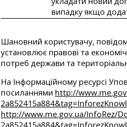
укладати новий дого
випадку якщо дода
Шановний користувачу, повідомля
установлює правові та економічн
потреб держави та територіальн
На Інформаційному ресурсі Упов
посиланнями
http://www.me.gov
2a852415a884&tag=InforezKnow
http://www.me.gov.ua/InfoRez/D
2a852415a884&tag=InforezKnow