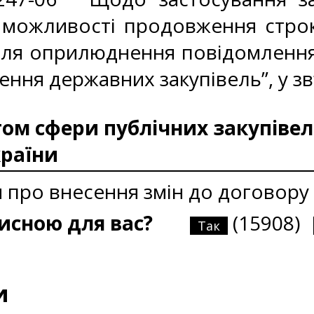
можливості продовження строку
 для оприлюднення повідомлення
ення державних закупівель”, у зв
м сфери публічних закупівель
країни
 про внесення змін до договору
рисною для вас?
(15908)
Так
и