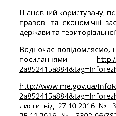
Шановний користувачу, пові
правові та економічні за
держави та територіальної
Водночас повідомляємо, щ
посиланнями
http:
2a852415a884&tag=Infore
http://www.me.gov.ua/Info
2a852415a884&tag=Infore
листи від 27.10.2016 № 3
25.11.2016 № 3302-06/38