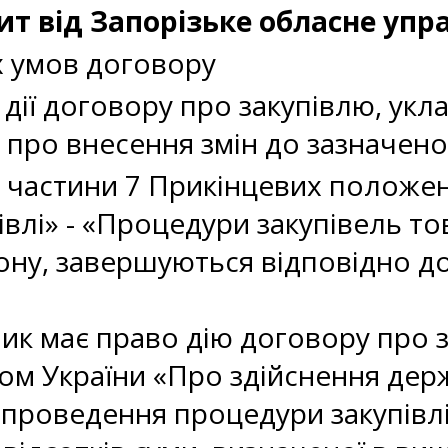
ит від Запорізьке обласне упр
х умов договору
ії договору про закупівлю, укл
про внесення змін до зазначеног
 частини 7 Прикінцевих положень
івлі» - «Процедури закупівель то
ону, завершуються відповідно до
ик має право дію договору про з
ном України «Про здійснення дер
 проведення процедури закупівлі 