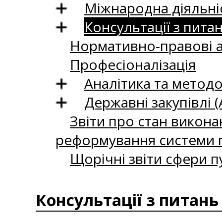
Міжнародна діяльні
Консультації з пита
Нормативно-правові 
Професіоналізація
Аналітика та методо
Державні закупівлі (
Звіти про стан викона
реформування системи п
Щорічні звіти сфери п
Консультації з питань