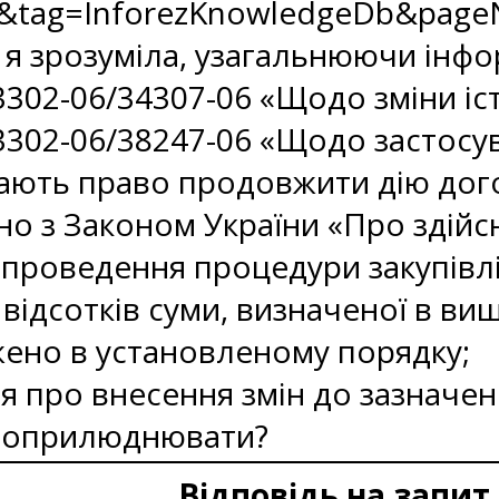
&tag=InforezKnowledgeDb&page
я зрозуміла, узагальнюючи інфо
3302-06/34307-06 «Щодо зміни іс
3302-06/38247-06 «Щодо застосув
ають право продовжити дію дого
дно з Законом України «Про здійс
 проведення процедури закупівлі 
відсотків суми, визначеної в в
жено в установленому порядку;
я про внесення змін до зазначен
е оприлюднювати?
Відповідь на запит