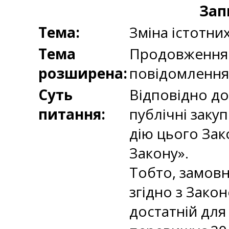
Зап
Тема:
Зміна істотни
Тема
Продовження д
розширена:
повідомлення 
Суть
Відповідно до
питання:
публічні закуп
дію цього Зак
Закону».
Тобто, замовн
згідно з Зако
достатній для