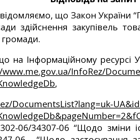
домляємо, що Закон України “Про
сади здійснення закупівель тов
 громади.
о на Інформаційному ресурсі У
//www.me.gov.ua/InfoRez/Docume
zKnowledgeDb
,
Rez/DocumentsList?lang=uk-UA&id
zKnowledgeDb&pageNumber=2&fC
302-06/34307-06 “Щодо зміни і
247-06 “Щодо застосування зак