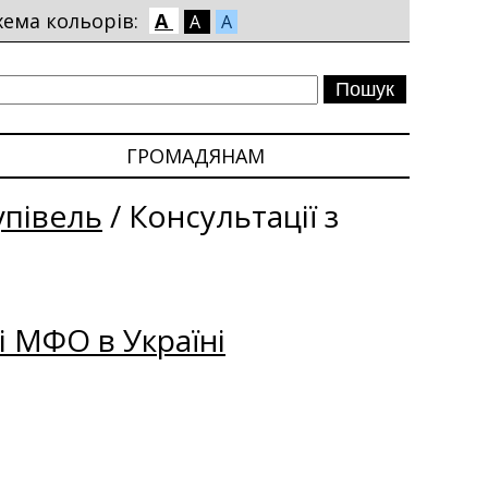
хема кольорів:
A
A
A
ГРОМАДЯНАМ
упівель
/
Консультації з
і МФО в Україні