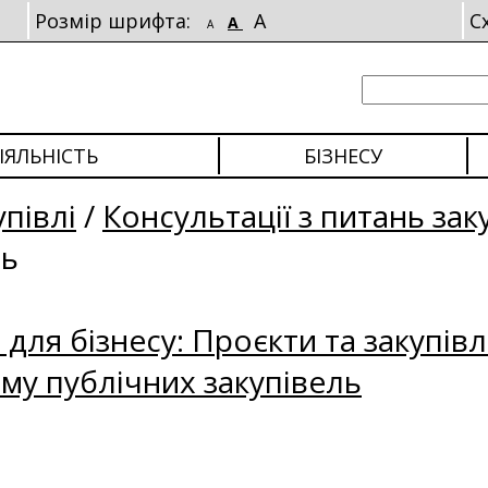
Розмір шрифта:
A
С
A
A
ІЯЛЬНІСТЬ
БІЗНЕСУ
упівлі
/
Консультації з питань зак
ль
для бізнесу: Проєкти та закупівл
му публічних закупівель