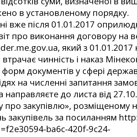
відсотків суми, визначеної в в
жено в установленому порядку.
ні вже після 01.01.2017 оприлю
віт про виконання договору на 
nder.me.gov.ua, який з 01.01.201
17 втрачає чинність і наказ Міне
форм документів у сфері держав
відях на численні запитання замо
а направляєте до листа від 27.1
у про закупівлю», розміщеному 
нь закупівель за посиланням htt
=f2e30594-ba6c-420f-9c24-