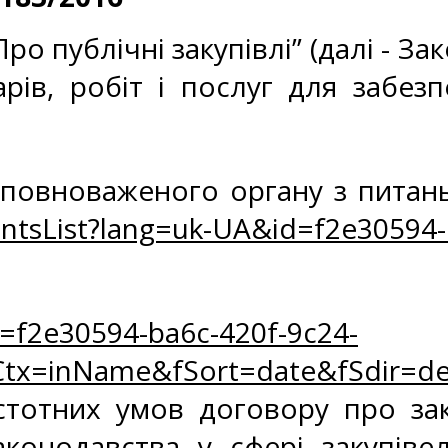
 публічні закупівлі” (далі - За
арів, робіт і послуг для забез
повноваженого органу з питань 
ntsList?lang=uk-UA&id=f2e30594-
=f2e30594-ba6c-420f-9c24-
tx=inName&fSort=date&fSdir=de
стотних умов договору про зак
онодавства у сфері закупівель