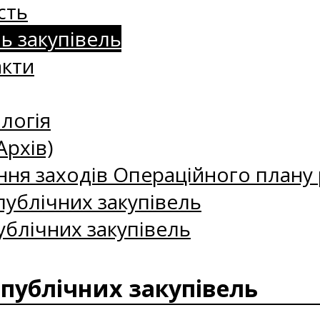
сть
нь закупівель
акти
логія
Архів)
ння заходів Операційного плану р
ублічних закупівель
ублічних закупівель
 публічних закупівель