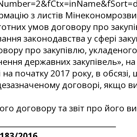
Number=2&fCtx=inName&fSort=d
рмацію з листів Мінекономрозвит
тотних умов договору про закупі
ання законодавства у сфері заку
вору про закупівлю, укладеного
нення державних закупівель», на
на початку 2017 року, в обсязі, 
ищезазначеному договорі, якщо в
ого договору та звіт про його в
 183/2016