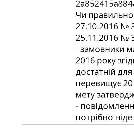
2a852415a884
Чи правильно 
27.10.2016 № 
25.11.2016 № 
- замовники м
2016 року згі
достатній для
перевищує 20 
мету затверд
- повідомленн
потрібно нід