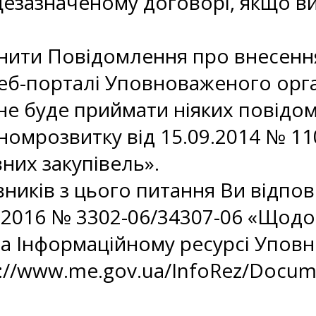
ищезазначеному договорі, якщо в
днити Повідомлення про внесенн
веб-порталі Уповноваженого орга
7 не буде приймати ніяких повідо
кономрозвитку від 15.09.2014 № 1
них закупівель».
вників з цього питання Ви відпов
0.2016 № 3302-06/34307-06 «Щодо
на Інформаційному ресурсі Упов
p://www.me.gov.ua/InfoRez/Docum