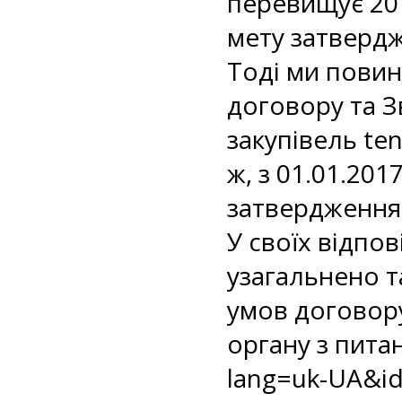
перевищує 20 
мету затверд
Тоді ми повин
договору та З
закупівель te
ж, з 01.01.20
затвердження 
У своїх відпо
узагальнено т
умов договор
органу з пита
lang=uk-UA&id