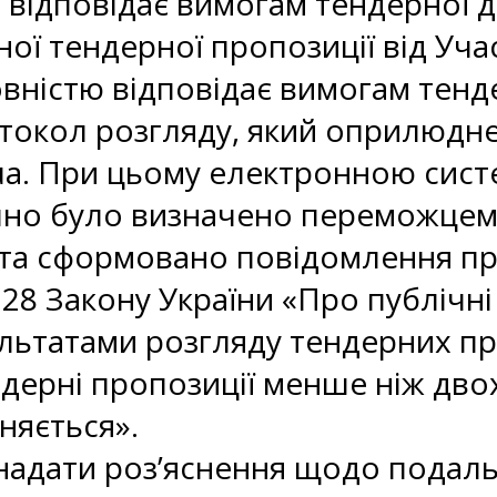
 відповідає вимогам тендерної д
ної тендерної пропозиції від Уч
вністю відповідає вимогам тенде
токол розгляду, який оприлюдн
ua. При цьому електронною сист
но було визначено переможцем в
та сформовано повідомлення про
.28 Закону України «Про публічні
льтатами розгляду тендерних пр
ерні пропозиції менше ніж двох
іняється».
надати роз’яснення щодо подал