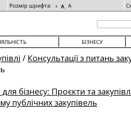
Розмір шрифта:
A
С
A
A
ІЯЛЬНІСТЬ
БІЗНЕСУ
упівлі
/
Консультації з питань зак
ль
для бізнесу: Проєкти та закупівл
му публічних закупівель