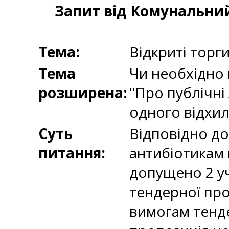
Запит від Комунальний
Тема:
Відкриті торг
Тема
Чи необхідно в
розширена:
"Про публічні 
одного відхи
Суть
Відповідно до
питання:
антибіотикам 
допущено 2 у
тендерної про
вимогам тенде