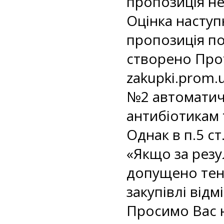
пропозиція не
Оцінка наступ
пропозиція по
створено Про
zakupki.prom.
№2 автоматич
антибіотикам 
Однак в п.5 ст
«Якщо за резу
допущено тенд
закупівлі відм
Просимо Вас 