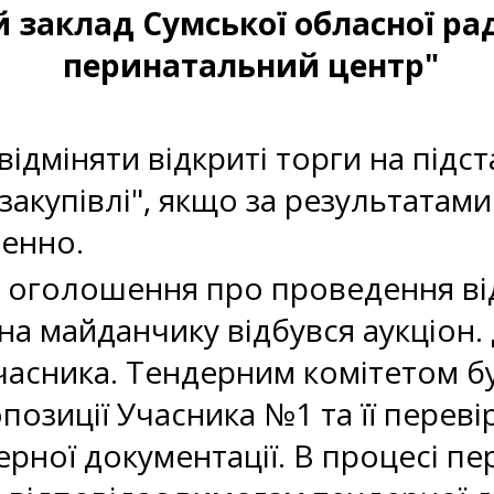
 заклад Сумської обласної ра
перинатальний центр"
и
ідміняти відкриті торги на підста
закупівлі", якщо за результатами
ленно.
 оголошення про проведення від
на майданчику відбувся аукціон.
часника. Тендерним комітетом б
позиції Учасника №1 та її перевір
рної документації. В процесі пе