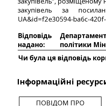
закупівель”, розміщеному 
закупівель за посилання
UA&id=f2e30594-ba6c-420f
Відповідь
Департаменто
надано:
політики Мін
Чи була ця відповідь ко
Інформаційні ресурс
ПОВІДОМ ПРО