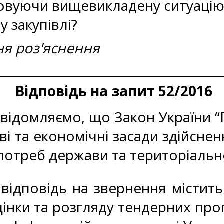
овуючи вищевикладену ситуацію.
у закупівлі?
я роз'яснення
Відповідь на запит 52/2016
ідомляємо, що Закон України “Пр
і та економічні засади здійсненн
 потреб держави та територіальн
ідповідь на звернення міститьс
інки та розгляду тендерних про