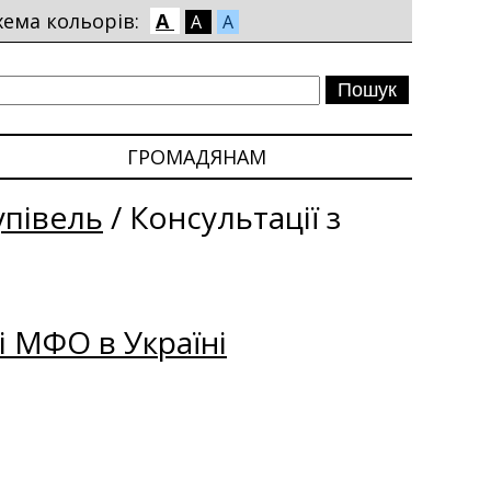
хема кольорів:
A
A
A
ГРОМАДЯНАМ
упівель
/
Консультації з
і МФО в Україні