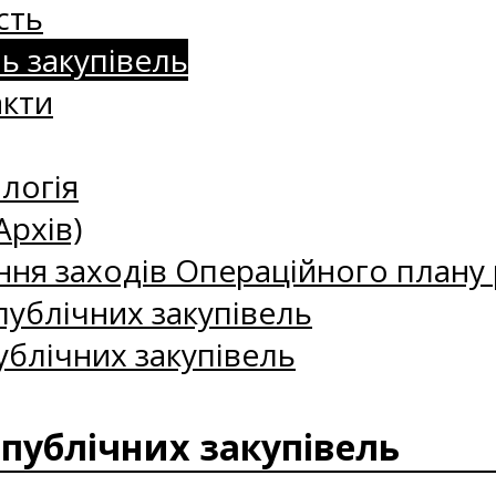
сть
нь закупівель
акти
логія
Архів)
ння заходів Операційного плану р
ублічних закупівель
ублічних закупівель
 публічних закупівель