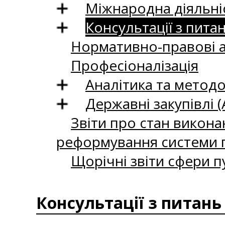
Міжнародна діяльні
Консультації з пита
Нормативно-правові 
Професіоналізація
Аналітика та методо
Державні закупівлі (
Звіти про стан викона
реформування системи п
Щорічні звіти сфери п
Консультації з питань