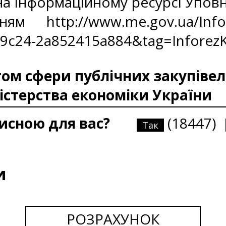
на Інформаційному ресурсі Упов
м http://www.me.gov.ua/InfoR
-9c24-2a852415a884&tag=Infore
м сфери публічних закупівел
істерства економіки України
рисною для вас?
(18447)
Так
и
РОЗРАХУНОК