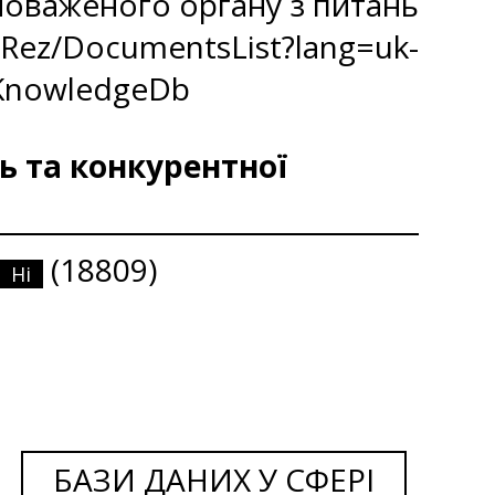
новаженого органу з питань
ez/DocumentsList?lang=uk-
zKnowledgeDb
ь та конкурентної
(18809)
Ні
БАЗИ ДАНИХ У СФЕРІ