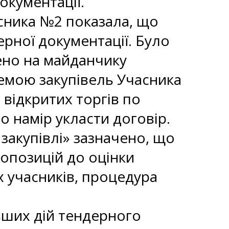
окументації.
асника №2 показала, що
рної документації. Було
ено на майданчику
емою закупівель Учасника
ідкритих торгів по
 намір укласти договір.
 закупівлі» зазначено, що
опозицій до оцінки
 учасників, процедура
ьших дій тендерного