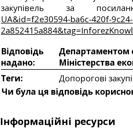
закупівель за поси
UA&id=f2e30594-ba6c-420f-9c24-
2a852415a884&tag=InforezKnow
Відповідь
Департаментом с
надано:
Міністерства ек
Теги:
Допорогові закупі
Чи була ця відповідь корисно
Інформаційні ресурси