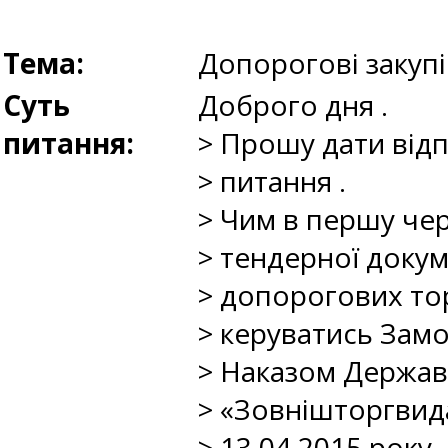
Тема:
Допорогові закупі
Суть
Доброго дня .
питання:
> Прошу дати відп
> питання .
> Чим в першу чер
> тендерної докум
> допорогових тор
> керуватись Замо
> Наказом Держав
> «Зовнішторгвид
> 13.04.2015 року ,