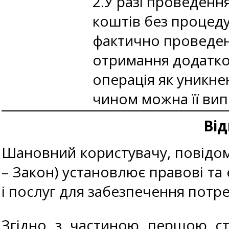
2.У разі проведенн
коштів без процедур
фактично проведени
отримання додатков
операція як уникне
чином можна її ви
Від
Шановний користувачу, повідомл
– Закон) установлює правові та 
і послуг для забезпечення потр
Згідно з частиною першою ста