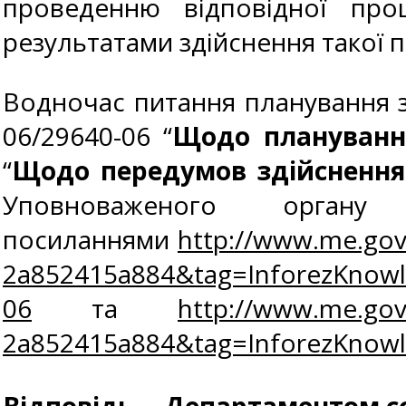
проведенню відповідної про
результатами здійснення такої п
Водночас питання планування за
06/29640-06 “
Щодо плануванн
“
Щодо передумов здійснення
Уповноваженого орган
посиланнями
http://www.me.gov
2a852415a884&tag=InforezKno
06
та
http://www.me.gov
2a852415a884&tag=InforezKno