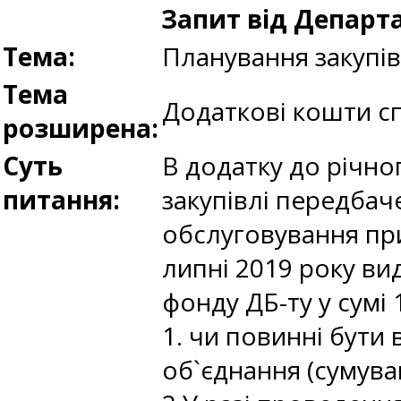
Запит від Департ
Тема:
Планування закупі
Тема
Додаткові кошти с
розширена:
Суть
В додатку до річно
питання:
закупівлі передбач
обслуговування прил
липні 2019 року ви
фонду ДБ-ту у сумі 
1. чи повинні бути 
об`єднання (сумува