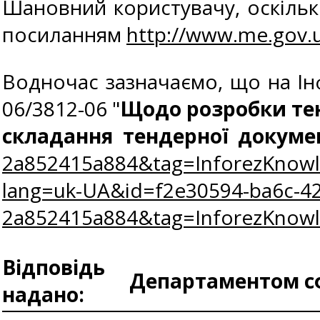
Шановний користувачу, оскільк
посиланням
http://www.me.gov.
Водночас зазначаємо, що на Ін
06/3812-06 "
Щодо розробки тен
складання тендерної докумен
2a852415a884&tag=InforezKnow
lang=uk-UA&id=f2e30594-ba6c-42
2a852415a884&tag=InforezKnow
Відповідь
Департаментом сф
надано: