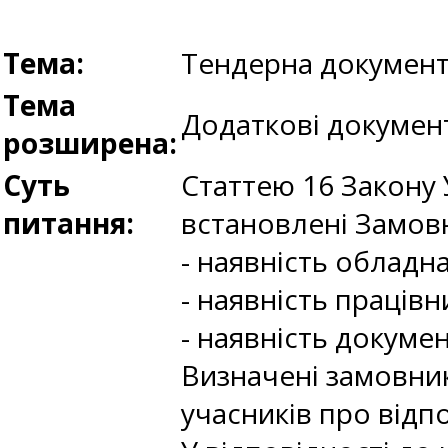
Тема:
Тендерна документ
Тема
Додаткові документ
розширена:
Суть
Статтею 16 Закону У
питання:
встановлені Замов
- наявність обладн
- наявність працівн
- наявність докуме
Визначені замовник
учасників про відпо