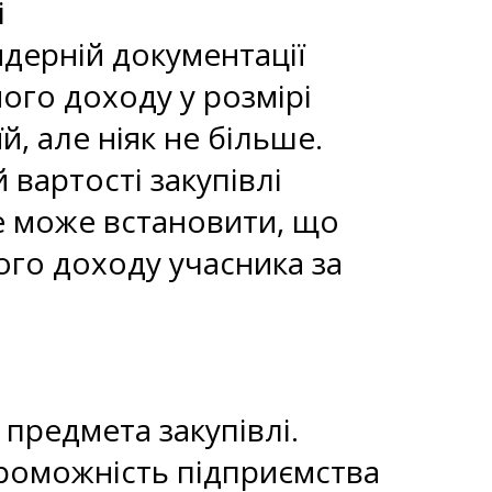
і
дерній документації
ого доходу у розмірі
й, але ніяк не більше.
 вартості закупівлі
не може встановити, що
ного доходу учасника за
 предмета закупівлі.
проможність підприємства