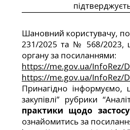
підтверджуєть
Шановний користувачу, пов
231/2025 та № 568/2023,
органу за посиланнями:
https://me.gov.ua/InfoRez
https://me.gov.ua/InfoRez
Принагідно інформуємо, щ
закупівлі” рубрики “Анал
практики щодо застосув
ознайомитись за посиланн