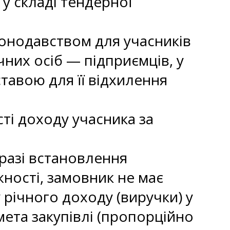
у складі тендерної
конодавством для учасників
чних осіб — підприємців, у
ставою для її відхилення
ті доходу учасника за
 разі встановлення
ності, замовник не має
річного доходу (виручки) у
мета закупівлі (пропорційно