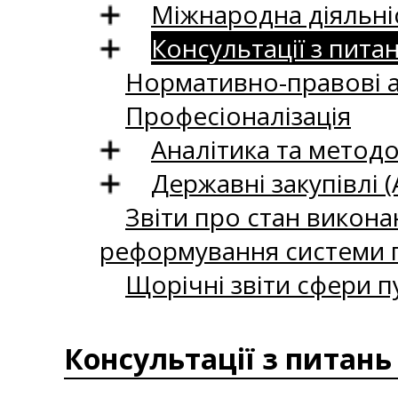
Міжнародна діяльні
Консультації з пита
Нормативно-правові 
Професіоналізація
Аналітика та методо
Державні закупівлі (
Звіти про стан викона
реформування системи п
Щорічні звіти сфери п
Консультації з питань