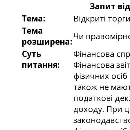
Запит ві
Тема:
Відкриті торг
Тема
Чи правомірн
розширена:
Суть
Фінансова сп
питання:
Фінансова зві
фізичних осіб
також не мают
податкові дек
доходу. При ц
законодавство