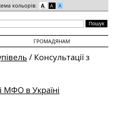
хема кольорів:
A
A
A
ГРОМАДЯНАМ
упівель
/
Консультації з
і МФО в Україні