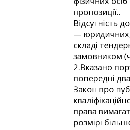
фізичних осіб
пропозиції..
Відсутність д
— юридичних, 
складі тендер
замовником (ч.
2.Вказано пор
попередні два 
Закон про пуб
кваліфікаційн
права вимагат
розмірі більш