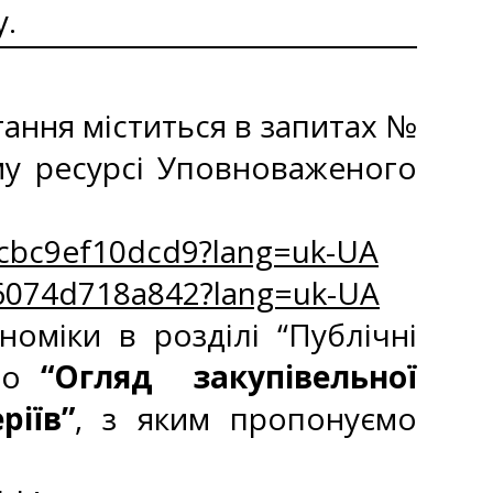
у.
ання міститься в запитах №
му ресурсі Уповноваженого
-cbc9ef10dcd9?lang=uk-UA
-6074d718a842?lang=uk-UA
оміки в розділі “Публічні
но
“Огляд закупівельної
ріїв”
, з яким пропонуємо