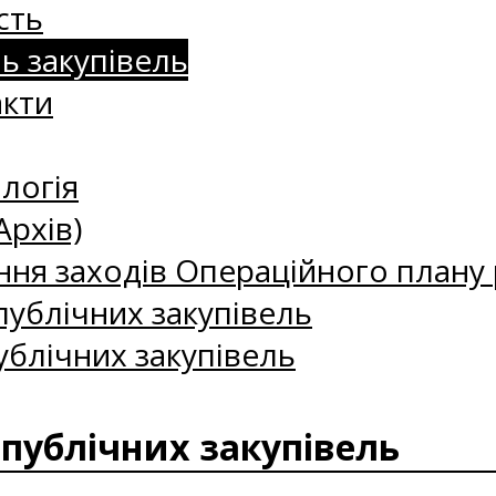
сть
нь закупівель
акти
логія
Архів)
ння заходів Операційного плану р
ублічних закупівель
ублічних закупівель
 публічних закупівель