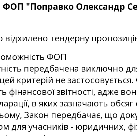
д ФОП "Поправко Олександр Се
и
о відхилено тендерну пропозиці
роможність ФОП
тність передбачена виключно дл
 цей критерій не застосовується.
ь фінансової звітності, адже во
ларації, в яких зазначають обся
ьому, Закон передбачає, що док
м для учасників - юридичних, фіз