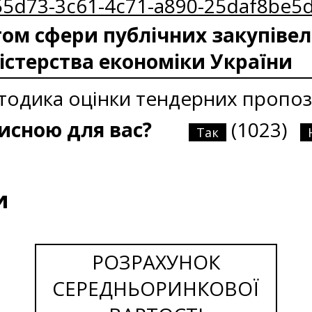
855d73-3c61-4c71-a890-25daf8be5
м сфери публічних закупівел
істерства економіки України
етодика оцінки тендерних пропоз
рисною для вас?
(1023)
Так
и
РОЗРАХУНОК
СЕРЕДНЬОРИНКОВОЇ