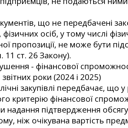
-підприємців, не подаються ними 
окументів, що не передбачені за
фізичних осіб, у тому числі фізи
ної пропозиції, не може бути під
 11 ст. 26 Закону).
ушення - фінансової спроможнос
звітних роки (2024 і 2025)
лічні закупівлі передбачає, що у
ого критерію фінансової спромож
и надання підтвердження обсягу 
ому, ніж очікувана вартість пред