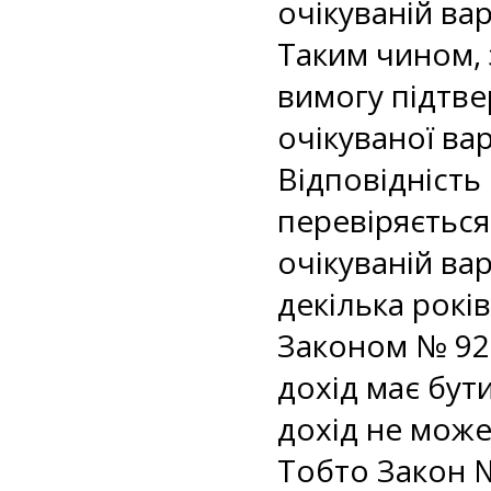
очікуваній ва
Таким чином, 
вимогу підтве
очікуваної вар
Відповідність 
перевіряється
очікуваній ва
декілька років
Законом № 92
дохід має бути
дохід не може
Тобто Закон №