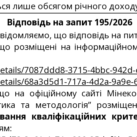
ся лише обсягом річного доход
Відповідь на запит 195/2026
ідомляємо, що відповідь на пит
 що розміщені на інформаційно
/Details/7087ddd8-3715-4bbc-942d
/Details/68a3d5d1-717a-4d2a-9a9e
о на офіційному сайті Мінекон
ітика та методологія” розміще
ання кваліфікаційних крите
ям: