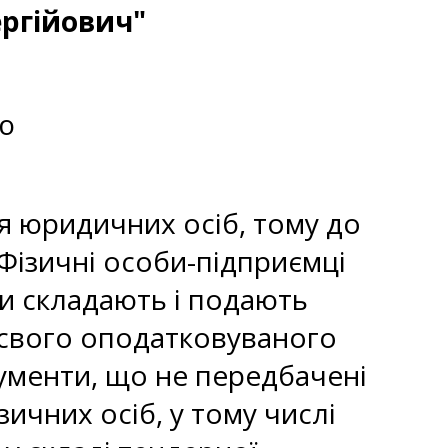
ргійович"
ю
я юридичних осіб, тому до
 Фізичні особи-підприємці
ни складають і подають
г свого оподатковуваного
ументи, що не передбачені
ичних осіб, у тому числі