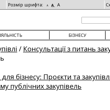
Розмір шрифта:
A
С
A
A
ІЯЛЬНІСТЬ
БІЗНЕСУ
упівлі
/
Консультації з питань зак
ль
для бізнесу: Проєкти та закупівл
му публічних закупівель