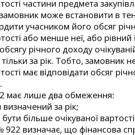
ртості частини предмета закупівл
замовник може встановити в тен
рдити учасником його обсяг річн
тості або менше неї, або рівний ї
обсягу річного доходу очікуваній
 тільки за рік. Тобто, замовник 
ртості має відповідати обсяг річ
.
2 має лише два обмеження:
 визначений за рік;
 бути більше очікуваної вартості
 922 визначає, що фінансова с