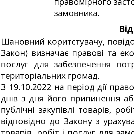
правомірного засто
замовника.
Від
Шановний коритстувачу, повідом
Закон) визначає правові та еко
послуг для забезпечення пот
територіальних громад.
З 19.10.2022 на період дії пра
днів з дня його припинення аб
публічні закупівлі товарів, роб
відповідно до Закону з урахув
товарів, робіт і послуг для за