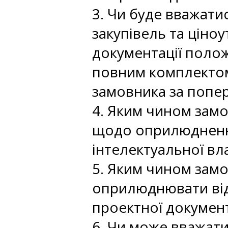
3. Чи буде вважати
закупівель та ціно
документації поло
повним комплектом
замовника за попе
4. Яким чином зам
щодо оприлюднення
інтелектуальної вл
5. Яким чином замо
оприлюднювати від
проектної документ
6. Чи може вважат