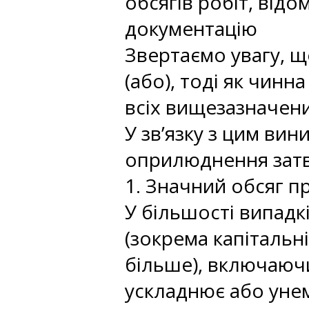
обсягів робіт, відо
документацію
Звертаємо увагу, 
(або), тоді як чин
всіх вищезазначени
У зв’язку з цим ви
оприлюднення затве
1. Значний обсяг п
У більшості випадк
(зокрема капітальні
більше), включаючи
ускладнює або уне