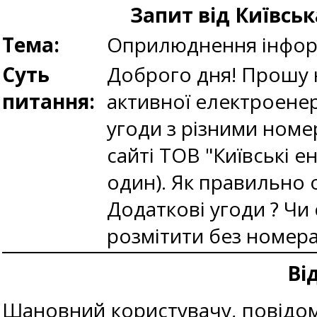
Запит від Київськ
Тема:
Оприлюднення інформ
Суть
Доброго дня! Прошу н
питання:
активної електроенер
угоди з різними номер
сайті ТОВ "Київські ен
один). Як правильно 
Додаткові угоди ? Чи
розмітити без номер
Ві
Шановний користувачу, повідомл