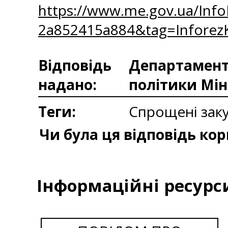
https://www.me.gov.ua/Inf
2a852415a884&tag=Infore
Відповідь
Департаменто
надано:
політики Мін
Теги:
Спрощені заку
Чи була ця відповідь ко
Інформаційні ресурс