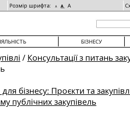
Розмір шрифта:
A
С
A
A
ІЯЛЬНІСТЬ
БІЗНЕСУ
упівлі
/
Консультації з питань зак
ль
для бізнесу: Проєкти та закупівл
му публічних закупівель