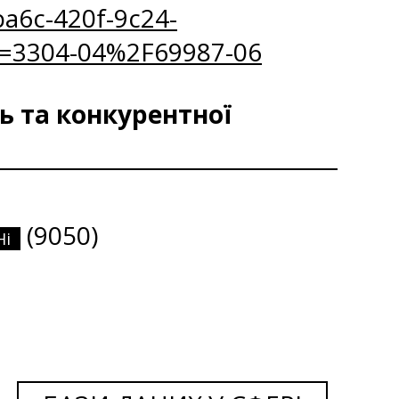
a6c-420f-9c24-
=3304-04%2F69987-06
ь та конкурентної
(9050)
Ні