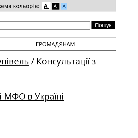
хема кольорів:
A
A
A
ГРОМАДЯНАМ
упівель
/
Консультації з
і МФО в Україні