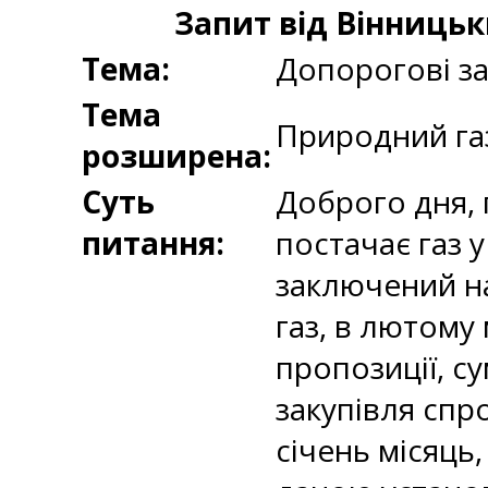
Запит від Вінниць
Тема:
Допорогові за
Тема
Природний га
розширена:
Суть
Доброго дня, п
питання:
постачає газ 
заключений на
газ, в лютому
пропозиції, су
закупівля спр
січень місяць