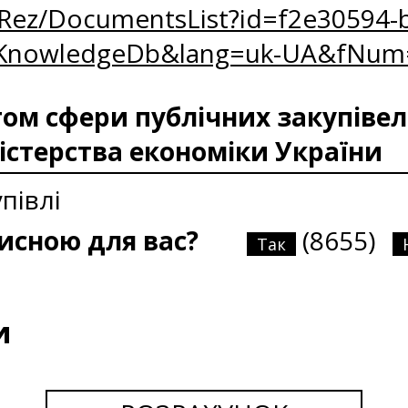
oRez/DocumentsList?id=f2e30594-b
zKnowledgeDb&lang=uk-UA&fNum
м сфери публічних закупівел
істерства економіки України
півлі
рисною для вас?
(8655)
Так
и