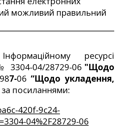
стання електронних
який можливий правильний
нформаційному ресурсі
 № 3304-04/28729-06
"Щодо
98
7-
06
“Щодо укладення,
за посиланнями:
a6c-420f-9c24-
=3304-04%2F28729-06