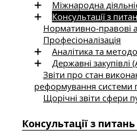
Міжнародна діяльні
Консультації з пита
Нормативно-правові 
Професіоналізація
Аналітика та методо
Державні закупівлі (
Звіти про стан викона
реформування системи п
Щорічні звіти сфери п
Консультації з питань