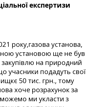
ціальної експертизи
2021 року,газова установа,
даною установою ще не був
и закупівлю на природний
кщо учасники подадуть свої
ищкє 50 тис. грн., тому
нова хоче розрахунок за
и можемо ми укласти з