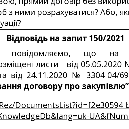
вою, прямий договір без викори
об з ними розрахуватися? Або, 
уації?
Відповідь на запит 150/2021
у, повідомляємо, що на І
озміщені листи
від 05.05.2020
а від 24.11.2020 № 3304-04/69
вання договору про закупівлю”
oRez/DocumentsList?id=f2e30594-b
zKnowledgeDb&lang=uk-UA&fNum