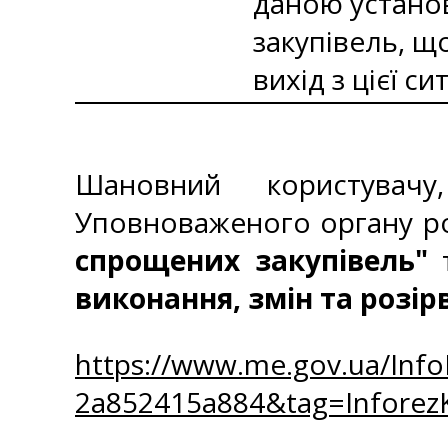
даною устано
закупівель, щ
вихід з цієї сит
Шановний користувач
Уповноваженого органу р
спрощених закупівель"
т
виконання, змін та розір
https://www.me.gov.ua/Inf
2a852415a884&tag=Infore