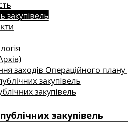
сть
нь закупівель
акти
логія
Архів)
ння заходів Операційного плану р
ублічних закупівель
ублічних закупівель
 публічних закупівель