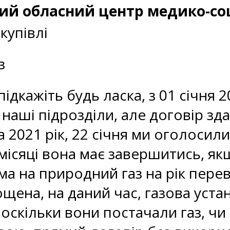
кий обласний центр медико-со
купівлі
з
ідкажіть будь ласка, з 01 січня 
у наші підрозділи, але договір з
 2021 рік, 22 січня ми оголосил
 місяці вона має завершитись, я
ма на природний газ на рік перев
ощена, на даний час, газова уста
, оскільки вони постачали газ, ч