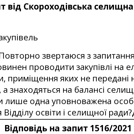
т від Скороходівська селищна
акупівель
Повторно звертаюся з запитання
повинен проводити закупівлі на е
ти, приміщення яких не передані н
, а знаходяться на балансі селищ
ти лише одна уповноважена особ
 Відділу освіти і селищної ради?
Відповідь на запит 1516/2021