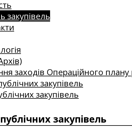
сть
нь закупівель
акти
логія
Архів)
ння заходів Операційного плану р
ублічних закупівель
ублічних закупівель
 публічних закупівель