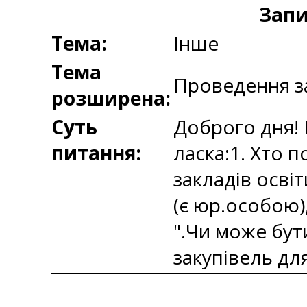
Запи
Тема:
Інше
Тема
Проведення з
розширена:
Суть
Доброго дня! 
питання:
ласка:1. Хто 
закладів осві
(є юр.особою)
".Чи може бу
закупівель для