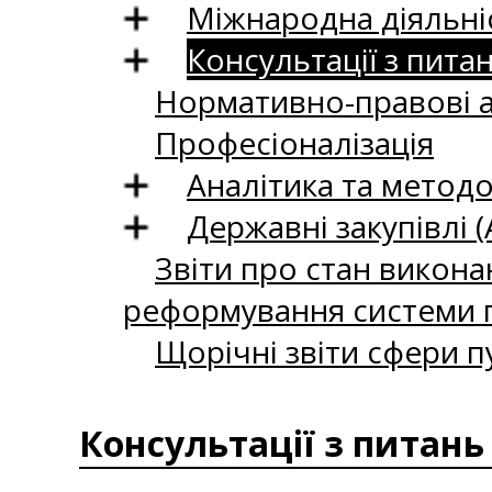
Міжнародна діяльні
Консультації з пита
Нормативно-правові 
Професіоналізація
Аналітика та методо
Державні закупівлі (
Звіти про стан викона
реформування системи п
Щорічні звіти сфери п
Консультації з питань