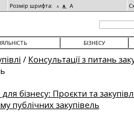
Розмір шрифта:
A
С
A
A
ІЯЛЬНІСТЬ
БІЗНЕСУ
упівлі
/
Консультації з питань зак
ль
для бізнесу: Проєкти та закупівл
му публічних закупівель