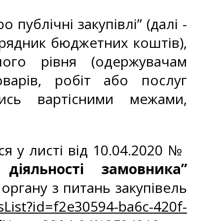
 публічні закупівлі” (далі -
рядник бюджетних коштів),
ого рівня (одержувачам
варів, робіт або послуг
ись вартісними межами,
ся у листі від 10.04.2020 №
 діяльності замовника”
ргану з питань закупівель
List?id=f2e30594-ba6c-420f-