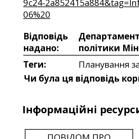
9c24-2a852415a884&tag=I
06%20
Відповідь
Департаменто
надано:
політики Мін
Теги:
Планування з
Чи була ця відповідь ко
Інформаційні ресурс
ПОВІДОМ ПРО