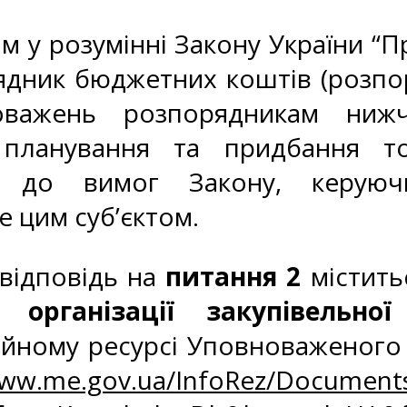
 у розумінні Закону України “Про
ядник бюджетних коштів (розпо
важень розпорядникам нижч
планування та придбання то
но до вимог Закону, керуюч
 цим суб’єктом.
відповідь на
питання 2
містить
 організації закупівельної
йному ресурсі Уповноваженого о
www.me.gov.ua/InfoRez/Documents