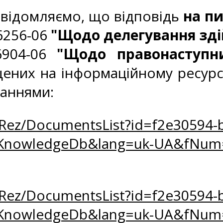
відомляємо, що відповідь
на п
56256-06
"Щодо делегування зді
6904-06
"Щодо правонаступн
щених на інформаційному ресурс
ланнями:
oRez/DocumentsList?id=f2e30594-b
zKnowledgeDb&lang=uk-UA&fNu
oRez/DocumentsList?id=f2e30594-b
zKnowledgeDb&lang=uk-UA&fNum