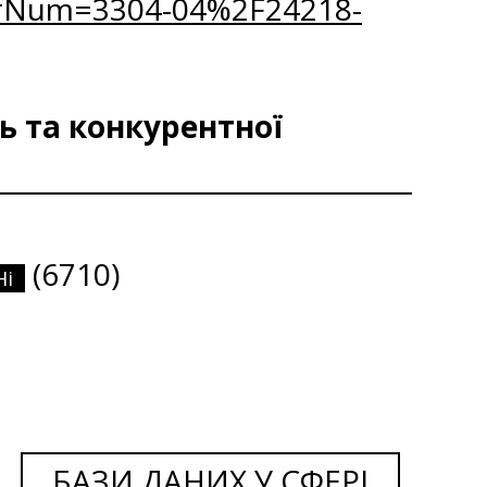
&fNum=3304-04%2F24218-
ь та конкурентної
(6710)
Ні
БАЗИ ДАНИХ У СФЕРІ