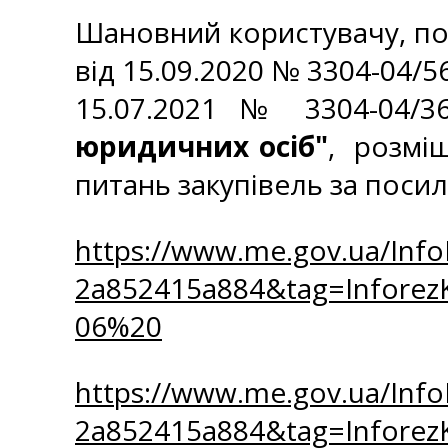
Шановний користувачу, по
від 15.09.2020 № 3304-04/
15.07.2021 № 3304-04/3
юридичних осіб"
, розмі
питань закупівель за поси
https://www.me.gov.ua/Inf
2a852415a884&tag=Infore
06%20
https://www.me.gov.ua/Inf
2a852415a884&tag=Infore