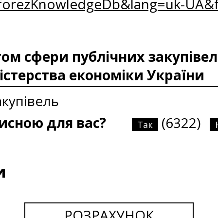
nforezKnowledgeDb&lang=uk-UA
м сфери публічних закупівел
істерства економіки України
акупівель
рисною для вас?
(6322)
Так
и
РОЗРАХУНОК