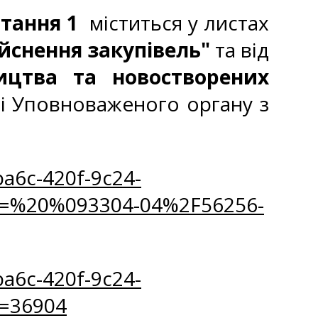
итання 1
міститься у листах
йснення закупівель"
та
від
ицтва та новостворених
і Уповноваженого органу з
a6c-420f-9c24-
m=%20%093304-04%2F56256-
a6c-420f-9c24-
=36904