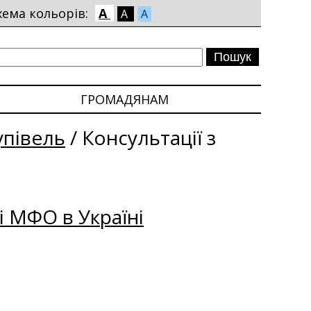
хема кольорів:
A
A
A
ГРОМАДЯНАМ
упівель
/
Консультації з
і МФО в Україні