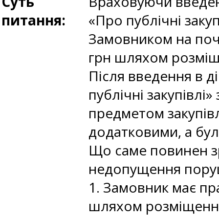
Суть
Враховуючи введенн
питання:
«Про публічні заку
Замовником на поча
грн шляхом розміще
Після введення в ді
публічні закупівлі
предметом закупівлі
додатковими, а бул
Що саме повинен з
недопущення пору
1. Замовник має пра
шляхом розміщення 