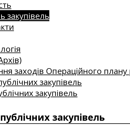
сть
нь закупівель
акти
логія
Архів)
ння заходів Операційного плану р
ублічних закупівель
ублічних закупівель
 публічних закупівель