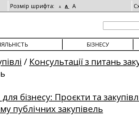
Розмір шрифта:
A
С
A
A
ІЯЛЬНІСТЬ
БІЗНЕСУ
упівлі
/
Консультації з питань зак
ль
для бізнесу: Проєкти та закупівл
му публічних закупівель