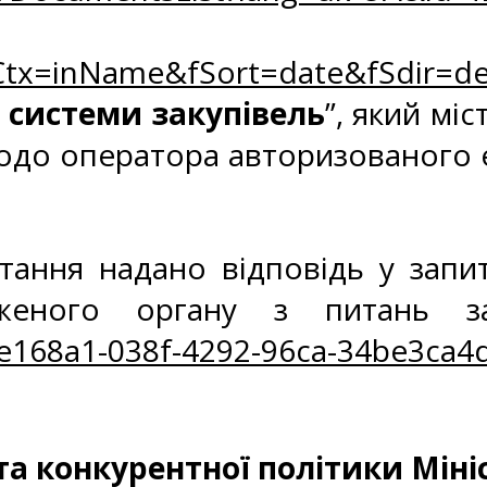
tx=inName&fSort=date&fSdir=de
 системи закупівель
”, який мі
щодо оператора авторизованого
тання надано відповідь у запи
женого органу з питань за
6e168a1-038f-4292-96ca-34be3ca
а конкурентної політики Міні