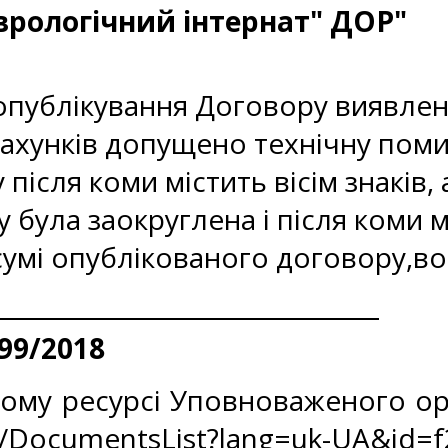
врологічний інтернат" ДОР"
опублікування Договору виявлен
рахунків допущено технічну поми
ісля коми містить вісім знаків, 
 була заокруглена і після коми 
 сумі опублікованого договору,во
99/2018
ому ресурсі Уповноваженого ор
z/DocumentsList?lang=uk-UA&id=f