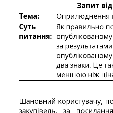
Запит від
Тема:
Оприлюднення і
Суть
Як правильно по
питання:
опублікованому 
за результатами 
опублікованому 
два знаки. Це т
меншою ніж ціна
Шановний користувачу, по
закупівель, за посилан