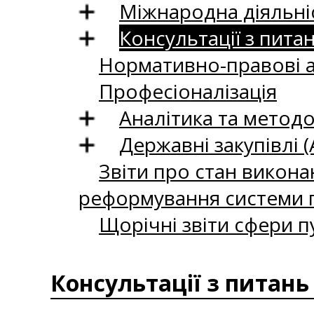
Міжнародна діяльні
Консультації з пита
Нормативно-правові 
Професіоналізація
Аналітика та методо
Державні закупівлі (
Звіти про стан викона
реформування системи п
Щорічні звіти сфери п
Консультації з питань