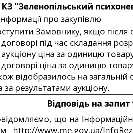
 КЗ "Зеленопільський психоне
нформації про закупівлю
ступити Замовнику, якщо після 
договорі під час складання роз
аукціону ціна за одиницю товару п
договорі ціна за одиницю товару
акож відобразилось на загальній
 за результатами аукціону.
Відповідь на запит 
відомляємо, що на Інформаційн
ням
http://www.me.gov.ua/InfoRe