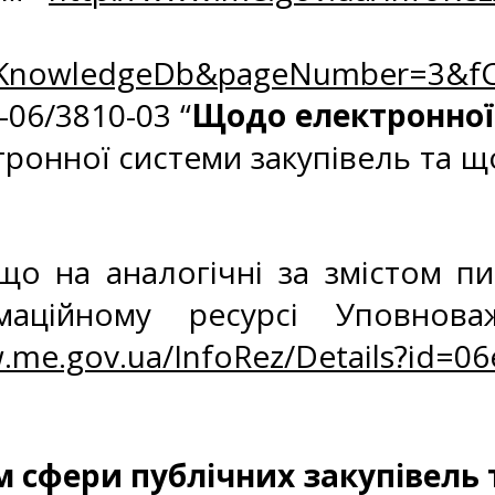
zKnowledgeDb&pageNumber=3&fC
-06/3810-03 “
Щодо електронної
тронної системи закупівель та 
о на аналогічні за змістом пи
маційному ресурсі Уповнова
.me.gov.ua/InfoRez/Details?id=0
сфери публічних закупівель т