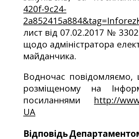
420f-9c24-
2a852415a884&tag=Infore
лист від 07.02.2017 № 3302
щодо адміністратора елек
майданчика.
Водночас повідомляємо, щ
розміщеному на Інфор
посиланнями
http://www
UA
Відповідь
Департаментом 