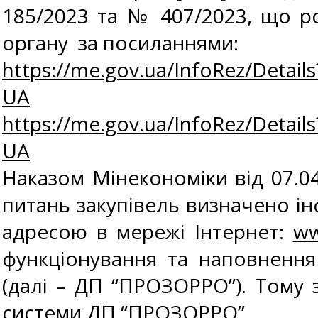
185/2023 та № 407/2023, що р
органу за посиланнями:
https://me.gov.ua/InfoRez/Detai
UA
https://me.gov.ua/InfoRez/Deta
UA
Наказом Мінекономіки від 07.
питань закупівель визначено і
адресою в мережі Інтернет:
ww
функціонування та наповненн
(далі – ДП “ПРОЗОРРО”). Тому з
системи ДП “ПРОЗОРРО”.