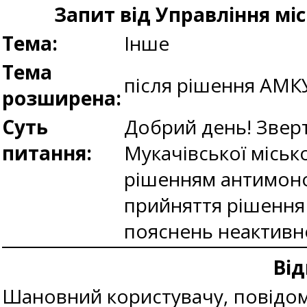
Запит від Управління мі
Тема:
Інше
Тема
після рішення АМК
розширена:
Суть
Добрий день! Зверт
питання:
Мукачівської міськ
рішенням антимоно
прийняття рішення 
пояснень неактивн
Від
Шановний користувачу, повідомл