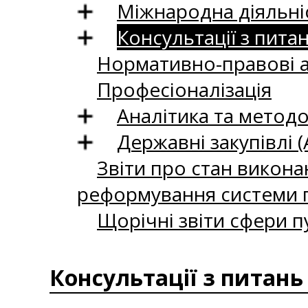
Міжнародна діяльні
Консультації з пита
Нормативно-правові 
Професіоналізація
Аналітика та методо
Державні закупівлі (
Звіти про стан викона
реформування системи п
Щорічні звіти сфери п
Консультації з питань