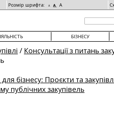
Розмір шрифта:
A
С
A
A
ІЯЛЬНІСТЬ
БІЗНЕСУ
упівлі
/
Консультації з питань зак
ль
для бізнесу: Проєкти та закупівл
му публічних закупівель