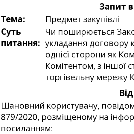
Запит в
Тема:
Предмет закупівлі
Суть
Чи поширюється Закон
питання:
укладання договору ко
однієї сторони як Ко
Комітентом, з іншої
торгівельну мережу К
Від
Шановний користувачу, повідомл
879/2020, розміщеному на інфо
посиланням: