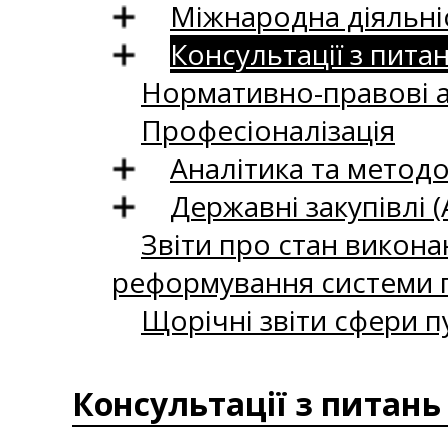
Міжнародна діяльні
Консультації з пита
Нормативно-правові 
Професіоналізація
Аналітика та методо
Державні закупівлі (
Звіти про стан викона
реформування системи п
Щорічні звіти сфери п
Консультації з питань