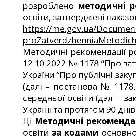
розроблено
методичні р
освіти, затверджені наказо
https://me.gov.ua/Documen
proZatverdzhenniaMetodichn
Методичні рекомендації ро
12.10.2022 № 1178 “Про за
України “Про публічні заку
(далі – постанова № 1178,
середньої освіти (далі – з
Україні та протягом 90 дні
Ці
Методичні рекомендац
освіти
за кодами
основно