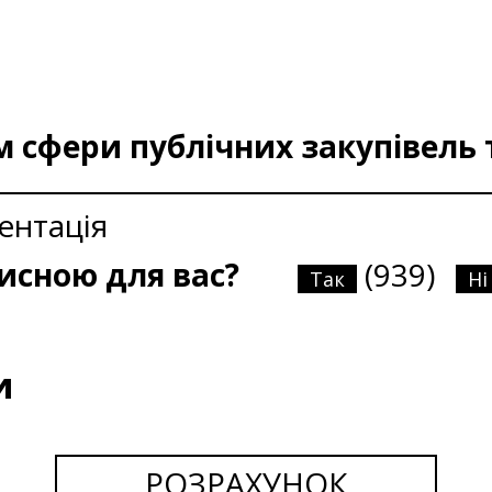
сфери публічних закупівель т
ентація
рисною для вас?
(939)
Так
Ні
и
РОЗРАХУНОК