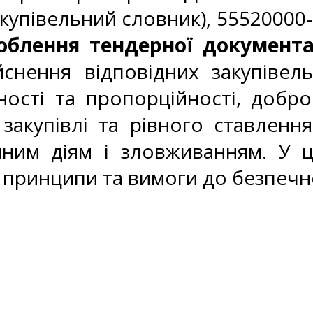
купівельний словник), 55520000-
роблення тендерної документа
снення відповідних закупівел
сті та пропорційності, добросо
и закупівлі та рівного ставлен
ійним діям і зловживанням. У
і принципи та вимоги до безпечно