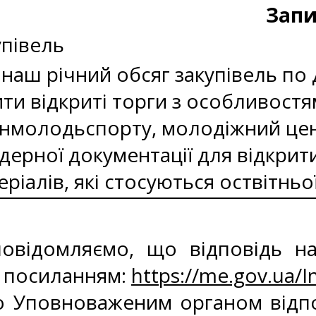
Запи
упівель
 наш річний обсяг закупівель по 
ти відкриті торги з особливостя
нмолодьспорту, молодіжний цент
ерної документації для відкрити
еріалів, які стосуються оствітнь
овідомляємо, що відповідь н
 посиланням:
https://me.gov.ua/
 Уповноваженим органом відпові