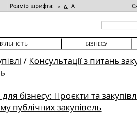
Розмір шрифта:
A
С
A
A
ІЯЛЬНІСТЬ
БІЗНЕСУ
упівлі
/
Консультації з питань зак
ль
для бізнесу: Проєкти та закупівл
му публічних закупівель