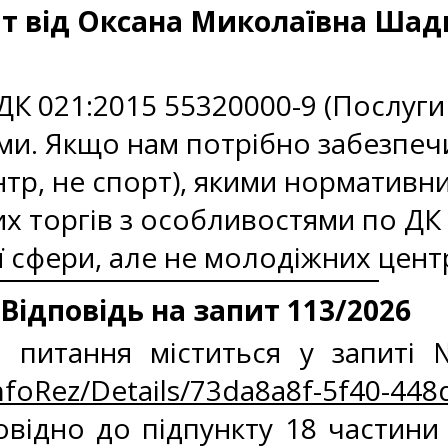
т від Оксана Миколаївна Ша
ДК 021:2015 55320000-9 (Послуги 
ми. Якщо нам потрібно забезпечи
р, не спорт), якими нормативни
х торгів з особливостями по ДК 
ої сфери, але не молодіжних цент
Відповідь на запит 113/2026
а питання міститься у запиті
InfoRez/Details/73da8a8f-5f40-4
дно до підпункту 18 частини пе