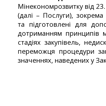
Мінекономрозвитку від 23.1
(далі – Послуги), зокрем
та підготовлені для доп
дотриманням принципів ма
стадіях закупівель, неди
переможця процедури зак
значеннях, наведених у Зак