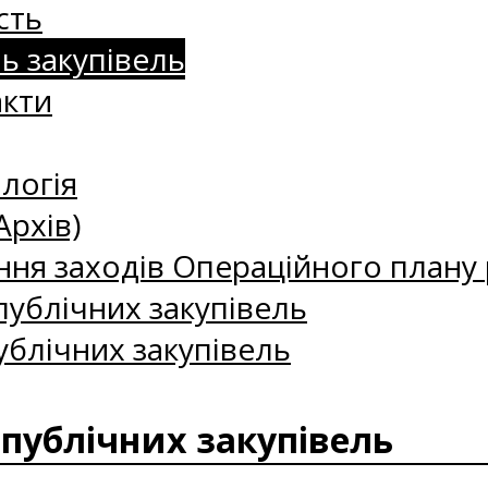
сть
нь закупівель
акти
логія
Архів)
ння заходів Операційного плану р
ублічних закупівель
ублічних закупівель
 публічних закупівель