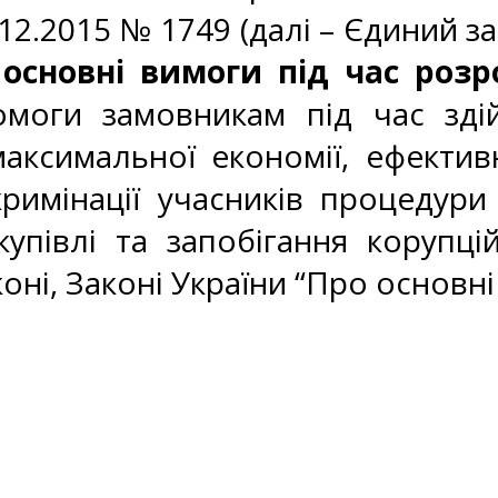
2.2015 № 1749 (далі – Єдиний за
а
основні вимоги під час роз
омоги замовникам під час здій
ксимальної економії, ефективно
скримінації учасників процедур
упівлі та запобігання корупц
оні, Законі України “Про основн