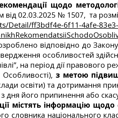
екомендації щодо методології
м від 02.03.2025 № 1507, та роз
ts/Detail/ff3bdf4e-6f11-4afe-83
ikhRekomendatsiiSchodoOsoblivos
зроблено відповідно до Закону У
твердження особливостей здійсне
півлі”, на період дії правового 
 Особливості),
з метою підвище
аклади освіти) та дотримання пр
в з дня його припинення або скас
ії містять інформацію щодо
го словника національного клас