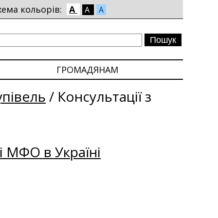
хема кольорів:
A
A
A
ГРОМАДЯНАМ
упівель
/
Консультації з
і МФО в Україні