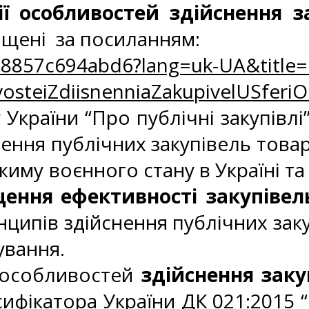
 особливостей здійснення за
міщені за посиланням:
e3-8857c694abd6?lang=uk-UA&titl
teiZdiisnenniaZakupivelUSferiOrg
країни “Про публічні закупівлі”
ння публічних закупівель товарі
режиму воєнного стану в Україні 
ння ефективності закупівель 
инципів здійснення публічних зак
ування.
особливостей
здійснення заку
ифікатора України ДК 021:2015 