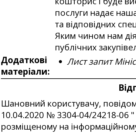
кошторис і буде ви
послуги надає наша 
та відповідних спец
Яким чином нам дія
публічних закупіве
Додаткові
Лист запит Міні
матеріали:
Від
Шановний користувачу, повідомл
10.04.2020 № 3304-04/24218-06 "
розміщеному на інформаційному