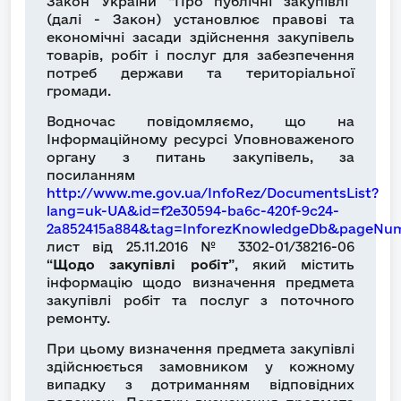
Закон України “Про публічні закупівлі”
(далі - Закон) установлює правові та
економічні засади здійснення закупівель
товарів, робіт і послуг для забезпечення
потреб держави та територіальної
громади.
Водночас повідомляємо, що на
Інформаційному ресурсі Уповноваженого
органу з питань закупівель, за
посиланням
http://www.me.gov.ua/InfoRez/DocumentsList?
lang=uk-UA&id=f2e30594-ba6c-420f-9c24-
2a852415a884&tag=InforezKnowledgeDb&pageNu
лист від 25.11.2016 № 3302-01/38216-06
“
Щодо закупівлі робіт
”, який містить
інформацію щодо визначення предмета
закупівлі робіт та послуг з поточного
ремонту.
При цьому визначення предмета закупівлі
здійснюється замовником у кожному
випадку з дотриманням відповідних