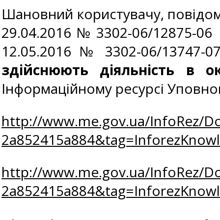
Шановний користувачу, повідомл
29.04.2016 № 3302-06/12875-06 
12.05.2016 № 3302-06/13747-07
здійснюють діяльність в о
Інформаційному ресурсі Уповнов
http://www.me.gov.ua/InfoRez/D
2a852415a884&tag=InforezKno
http://www.me.gov.ua/InfoRez/D
2a852415a884&tag=InforezKno