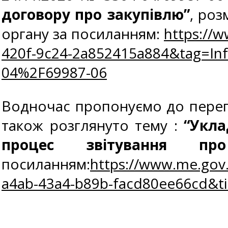
договору про закупівлю”
, ро
органу за посиланням:
https://
420f-9c24-2a852415a884&tag=I
04%2F69987-06
Водночас пропонуємо до перег
також розглянуто тему :
“Укла
процес звітування пр
посиланням:
https://www.me.gov
a4ab-43a4-b89b-facd80ee66cd&tit