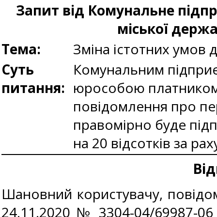
Запит від Комунальне підпр
міської держа
Тема:
Зміна істотних умов 
Суть
Комунальним підприєм
питання:
юрособою платником 
повідомлення про пе
правомірно буде під
на 20 відсотків за ра
Від
Шановний користувачу, повідомл
24.11.2020 № 3304-04/69987-0