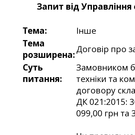
Запит від Управління 
Тема:
Інше
Тема
Договір про з
розширена:
Суть
Замовником б
питання:
техніки та ко
договору склал
ДК 021:2015: 3
099,00 грн та 