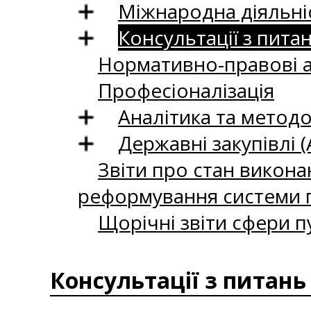
Міжнародна діяльні
Консультації з пита
Нормативно-правові 
Професіоналізація
Аналітика та методо
Державні закупівлі (
Звіти про стан викона
реформування системи п
Щорічні звіти сфери п
Консультації з питань