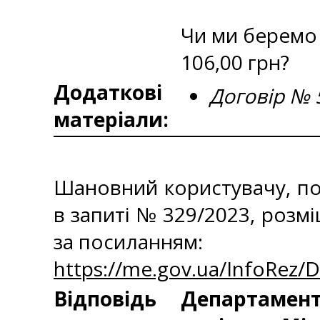
Чи ми беремо 
106,00 грн?
Додаткові
Договір № 
матеріали:
Шановний користувачу, по
в запиті № 329/2023, роз
за посиланням:
https://me.gov.ua/InfoRez/
Відповідь
Департаменто