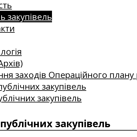
сть
нь закупівель
акти
логія
Архів)
ння заходів Операційного плану р
ублічних закупівель
ублічних закупівель
 публічних закупівель