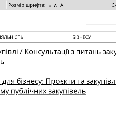
Розмір шрифта:
A
С
A
A
ІЯЛЬНІСТЬ
БІЗНЕСУ
упівлі
/
Консультації з питань зак
ль
для бізнесу: Проєкти та закупівл
му публічних закупівель