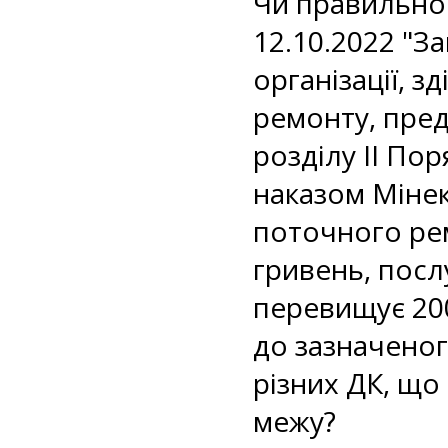
Чи правильно 
12.10.2022 "З
організації, з
ремонту, пред
розділу II По
наказом Мінеко
поточного рем
гривень, посл
перевищує 200
до зазначеног
різних ДК, що
межу?