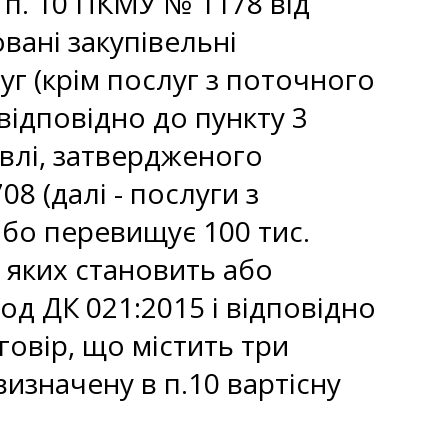
 п. 10 ПКМУ № 1178 від
вані закупівельні
луг (крім послуг з поточного
відповідно до пункту 3
івлі, затвердженого
8 (далі - послуги з
або перевищує 100 тис.
ь яких становить або
од ДК 021:2015 і відповідно
овір, що містить три
изначену в п.10 вартісну