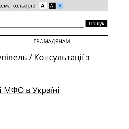
хема кольорів:
A
A
A
ГРОМАДЯНАМ
упівель
/
Консультації з
і МФО в Україні