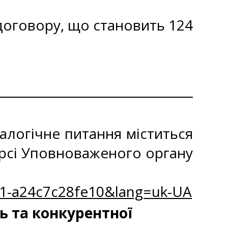
договору, що становить 124
алогічне питання міститься
урсі Уповноваженого органу
631-a24c7c28fe10&lang=uk-UA
ь та конкурентної