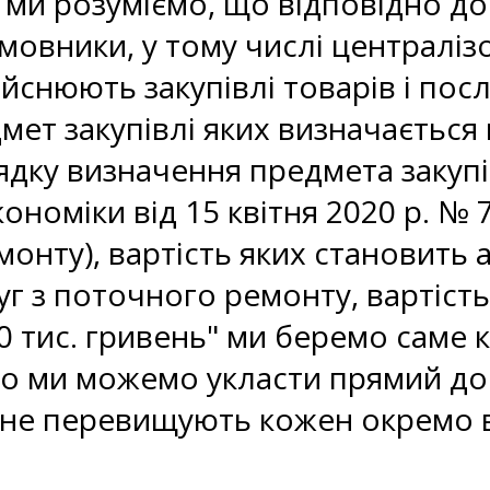
ми розуміємо, що відповідно до
амовники, у тому числі централізо
дійснюють закупівлі товарів і пос
мет закупівлі яких визначається 
рядку визначення предмета закуп
номіки від 15 квітня 2020 р. № 70
онту), вартість яких становить 
уг з поточного ремонту, вартіст
 тис. гривень" ми беремо саме к
о ми можемо укласти прямий дог
 не перевищують кожен окремо в