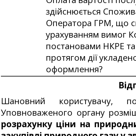
здійснюється Спожив
Оператора ГРМ, що сп
урахуванням вимог Ко
постановами НКРЕ та 
протягом дії укладен
оформлення?
Від
Шановний користувачу, п
Уповноваженого органу розміще
розрахунку ціни на природн
закупівлі природного газу у з