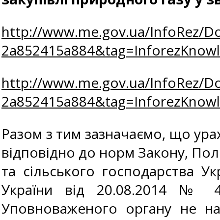
http://www.me.gov.ua/InfoRez/D
2a852415a884&tag=InforezKno
http://www.me.gov.ua/InfoRez/D
2a852415a884&tag=InforezKno
Разом з тим зазначаємо, що урах
відповідно до норм Закону, Пол
та сільського господарства Ук
України від 20.08.2014 № 45
Уповноваженого органу не на