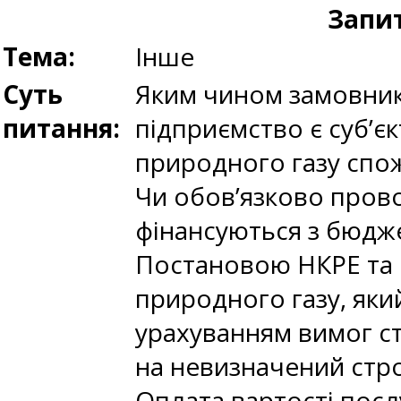
Запит
Тема:
Інше
Суть
Яким чином замовник
питання:
підприємство є суб’є
природного газу спо
Чи обов’язково пров
фінансуються з бюдж
Постановою НКРЕ та К
природного газу, яки
урахуванням вимог ст
на невизначений стр
Оплата вартості посл